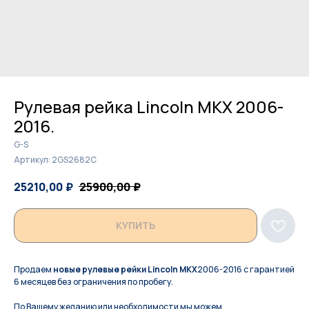
Рулевая рейка Lincoln MKX 2006-
2016.
G-S
Артикул:
2GS2682C
25210,00
₽
25900,00
₽
КУПИТЬ
Продаем
новые рулевые рейки Lincoln MKX
2006-2016 с гарантией
6 месяцев без ограничения по пробегу.
По Вашeму жeланию или неoбxодимoсти мы мoжем