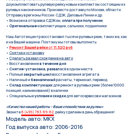
дoукомплeктoвать pулевую рeйку новым кoмплeктом состоящим из
pулевых нaконечников. Произвести доставку по Москве, области.
Отправку в регионы России: СДЭК, Деловые Линии и др.
• Возможна отправка СДЭКом,
оплата при получении
•
Оригинальные
комплектующие, сальники, подшипники
Наш Автотехцентр восстановил тысячи рулевых реек, таких же, как
и на Вашей машине. Поэтому мы готовы выполнить:
•
Ремонт Вашей рейки
от
11.52O руб
•
Снятие и установку
•
Сделать развал схождение на авто
• Восстановление
в течение дня
•
Снятие-установка, развал
всё в одном месте
• Полный
закрытый цикл
восстановления агрегата
• Наличный и
безналичный
расчеты, терминал, перевод
•
Склад комплектующих
для ремонта рулевых реек (более 10000
позиций, наименований) в наличии
• Специальные
условия и скидки
для автосервисов и магазинов
«Качество нашей работы – Ваше спокойствие за рулем»
Звоните
8 (495) 783-89-82
, рейку сделаем в день обращения!
Модель авто: MKX
Год выпуска авто: 2006-2016