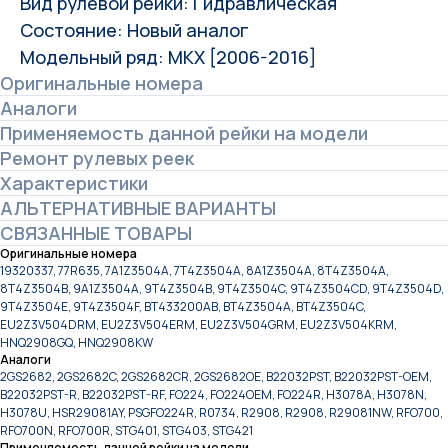
Вид рулевой рейки: Гидравлическая
Состояние: Новый аналог
Модельный ряд: MKX [2006-2016]
Оригинальные номера
Аналоги
Применяемость данной рейки на модели
Ремонт рулевых реек
Характеристики
АЛЬТЕРНАТИВНЫЕ ВАРИАНТЫ
СВЯЗАННЫЕ ТОВАРЫ
Оригинальные номера
19320337, 77R635, 7A1Z3504A, 7T4Z3504A, 8A1Z3504A, 8T4Z3504A,
8T4Z3504B, 9A1Z3504A, 9T4Z3504B, 9T4Z3504C, 9T4Z3504CD, 9T4Z3504D,
9T4Z3504E, 9T4Z3504F, BT433200AB, BT4Z3504A, BT4Z3504C,
EU2Z3V504DRM, EU2Z3V504ERM, EU2Z3V504GRM, EU2Z3V504KRM,
HNQ2908GQ, HNQ2908KW
Аналоги
2GS2682, 2GS2682C, 2GS2682CR, 2GS2682OE, B22032PST, B22032PST-OEM,
B22032PST-R, B22032PST-RF, FO224, FO224OEM, FO224R, H3078A, H3078N,
H3078U, HSR29081AY, PSGFO224R, R0734, R2908, R2908, R29081NW, RFO700,
RFO700N, RFO700R, STG401, STG403, STG421
Применяемость данной рейки на модели