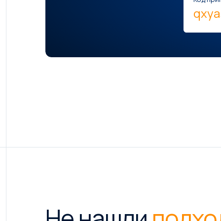
qxy
Не нашли
подхо