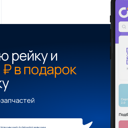
ю рейку и
 ₽ в подарок
ку
озапчастей
глашения в приложении