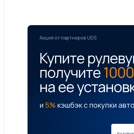
Акция от партнеров UDS
Купите рулеву
получите
1000
на ее установ
и
5%
кэшбэк с покупки авт
Код при