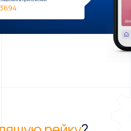
a3694
дящую рейку
?