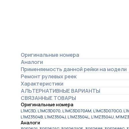
Оригинальные номера
Аналоги
Применяемость данной рейки на модели
Ремонт рулевых реек
Характеристики
АЛЬТЕРНАТИВНЫЕ ВАРИАНТЫ
СВЯЗАННЫЕ ТОВАРЫ
Оригинальные номера
L1MC3D, L1MC3D070, L1MC3D070AM, L1MC3D070CG, L1
L1MZ3504B, L1MZ3504J, L1MZ3504L, L1MZ3504U, M1M
Аналоги
3GS2621, 3GS2621C, 3GS2621OE, 3GS2688, 3GS2688C, 