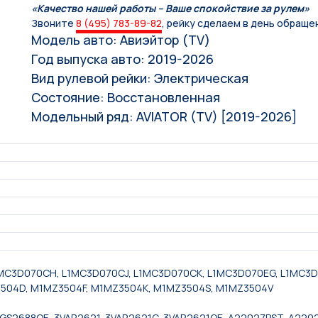
«Качество нашей работы – Ваше спокойствие за рулем»
Звоните
8 (495) 783-89-82
, рейку сделаем в день обраще
Модель авто: Авиэйтор (TV)
Год выпуска авто: 2019-2026
Вид рулевой рейки: Электрическая
Состояние: Восстановленная
Модельный ряд: AVIATOR (TV) [2019-2026]
MC3D070CH, L1MC3D070CJ, L1MC3D070CK, L1MC3D070EG, L1MC3D
Z3504D, M1MZ3504F, M1MZ3504K, M1MZ3504S, M1MZ3504V
3GS2688OE, 3VAR2621, 3VAR2621C, 3VAR2621OE, A22027PST, A220