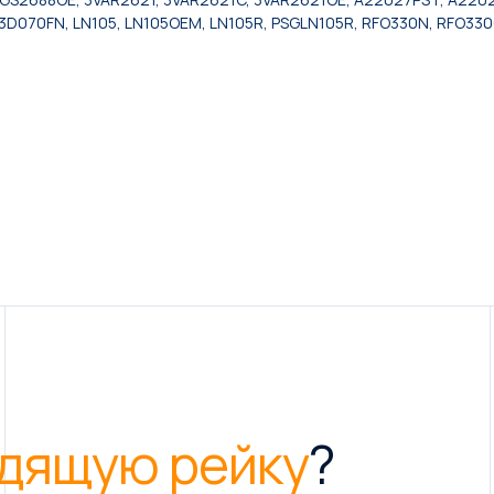
C3D070FN, LN105, LN105OEM, LN105R, PSGLN105R, RFO330N, RFO33
дящую рейку
?