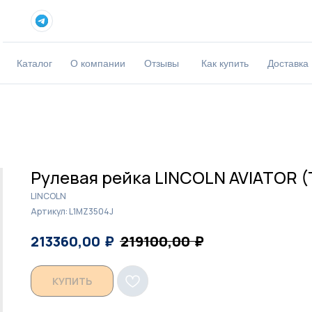
Каталог
О компании
Отзывы
Как купить
Доставка
Рулевая рейка LINCOLN AVIATOR (
LINCOLN
Артикул:
L1MZ3504J
₽
₽
213360,00
219100,00
КУПИТЬ