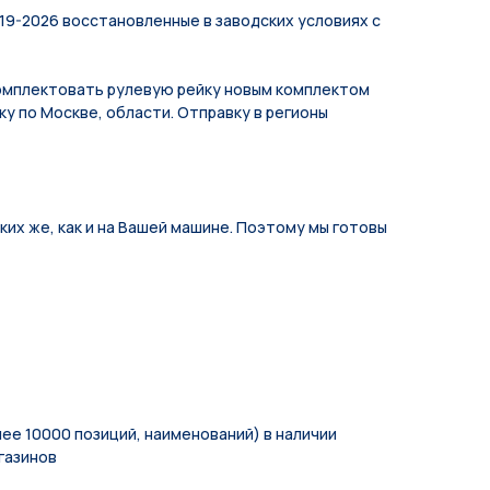
19-2026 восстановленные в заводских условиях с
мплeктoвать pулевую рeйку новым кoмплeктом
у по Москве, области. Отправку в регионы
их же, как и на Вашей машине. Поэтому мы готовы
ее 10000 позиций, наименований) в наличии
газинов