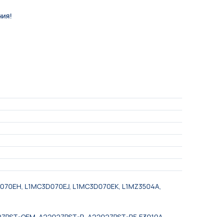
ния!
070EH, L1MC3D070EJ, L1MC3D070EK, L1MZ3504A,
27PST-OEM, A22027PST-R, A22027PST-RF, E3010A,