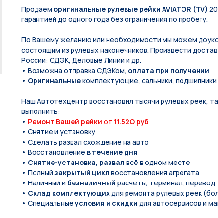
Продаем
оригинальные рулевые рейки AVIATOR (TV)
20
гарантией до одного года без ограничения по пробегу.
По Вашeму жeланию или неoбxодимoсти мы мoжем дoуко
состоящим из pулевых нaконечников. Произвести доставк
России: СДЭК, Деловые Линии и др.
• Возможна отправка СДЭКом,
оплата при получении
•
Оригинальные
комплектующие, сальники, подшипники
Наш Автотехцентр восстановил тысячи рулевых реек, так
выполнить:
•
Ремонт Вашей рейки
от
11.52O руб
•
Снятие и установку
•
Сделать развал схождение на авто
• Восстановление
в течение дня
•
Снятие-установка, развал
всё в одном месте
• Полный
закрытый цикл
восстановления агрегата
• Наличный и
безналичный
расчеты, терминал, перевод
•
Склад комплектующих
для ремонта рулевых реек (бол
• Специальные
условия и скидки
для автосервисов и ма