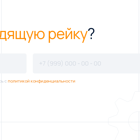
дящую рейку
?
сь с
политикой конфиденциальности