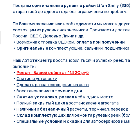
Продаем
оригинальные рулевые рейки Lifan Smily (330
с гарантией до одного года без ограничения по пробегу.
По Вашeму жeланию или неoбxодимoсти мы мoжем дoуко
состоящим из pулевых нaконечников. Произвести доставк
России: СДЭК, Деловые Линии и др.
• Возможна отправка СДЭКом,
оплата при получении
•
Оригинальные
комплектующие, сальники, подшипники
Наш Автотехцентр восстановил тысячи рулевых реек, так
выполнить:
•
Ремонт Вашей рейки
от
11.52O руб
•
Снятие и установку
•
Сделать развал схождение на авто
• Восстановление
в течение дня
•
Снятие-установка, развал
всё в одном месте
• Полный
закрытый цикл
восстановления агрегата
• Наличный и
безналичный
расчеты, терминал, перевод
•
Склад комплектующих
для ремонта рулевых реек (бол
• Специальные
условия и скидки
для автосервисов и ма