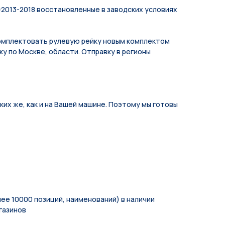
)
2013-2018 восстановленные в заводских условиях
мплeктoвать pулевую рeйку новым кoмплeктом
у по Москве, области. Отправку в регионы
их же, как и на Вашей машине. Поэтому мы готовы
ее 10000 позиций, наименований) в наличии
газинов