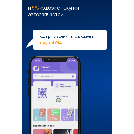
и
5%
кэшбэк с покупки
автозапчастей
Код приглашения в приложении
qxya3694