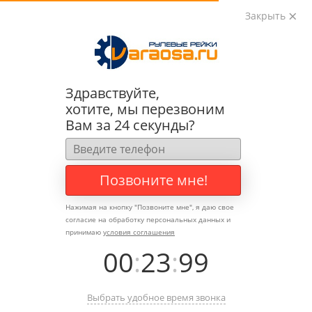
Закрыть
0
0
+7 (495) 783-89-82
Здравствуйте,
хотите, мы перезвоним
Вам за 24 секунды?
Позвоните мне!
Нажимая на кнопку "
Позвоните мне
", я даю свое
согласие на обработку персональных данных и
принимаю
условия соглашения
00
:
23
:
99
Выбрать удобное время звонка