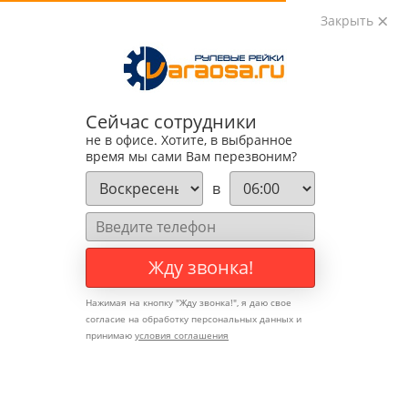
Закрыть
0
0
+7 (495) 783-89-82
Сейчас сотрудники
не в офисе. Хотите, в выбранное
время мы сами Вам перезвоним?
в
Жду звонка!
Нажимая на кнопку "
Жду звонка!
", я даю свое
согласие на обработку персональных данных и
принимаю
условия соглашения