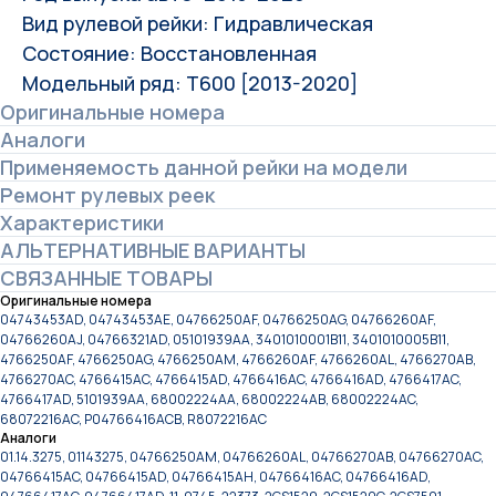
Вид рулевой рейки: Гидравлическая
Состояние: Восстановленная
Модельный ряд: T600 [2013-2020]
Оригинальные номера
Аналоги
Применяемость данной рейки на модели
Ремонт рулевых реек
Характеристики
АЛЬТЕРНАТИВНЫЕ ВАРИАНТЫ
СВЯЗАННЫЕ ТОВАРЫ
Оригинальные номера
04743453AD, 04743453AE, 04766250AF, 04766250AG, 04766260AF,
04766260AJ, 04766321AD, 05101939AA, 3401010001B11, 3401010005B11,
4766250AF, 4766250AG, 4766250AM, 4766260AF, 4766260AL, 4766270AB,
4766270AC, 4766415AC, 4766415AD, 4766416AC, 4766416AD, 4766417AC,
4766417AD, 5101939AA, 68002224AA, 68002224AB, 68002224AC,
68072216AC, P04766416ACB, R8072216AC
Аналоги
01.14.3275, 01143275, 04766250AM, 04766260AL, 04766270AB, 04766270AC,
04766415AC, 04766415AD, 04766415AH, 04766416AC, 04766416AD,