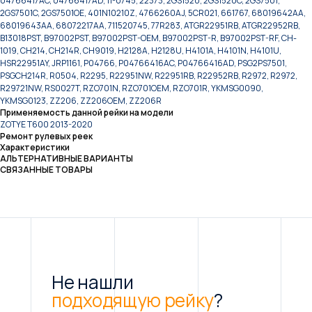
04766417AC, 04766417AD, 11-0745, 22373, 2GS1520, 2GS1520C, 2GS7501,
2GS7501C, 2GS7501OE, 401N10210Z, 4766260AJ, 5CR021, 661767, 68019642AA,
68019643AA, 68072217AA, 711520745, 77R283, ATGR22951RB, ATGR22952RB,
B13018PST, B97002PST, B97002PST-OEM, B97002PST-R, B97002PST-RF, CH-
1019, CH214, CH214R, CH9019, H2128A, H2128U, H4101A, H4101N, H4101U,
HSR22951AY, JRP1161, P04766, P04766416AC, P04766416AD, PSG2PS7501,
PSGCH214R, R0504, R2295, R22951NW, R22951RB, R22952RB, R2972, R2972,
R29721NW, RS0027T, RZO701N, RZO701OEM, RZO701R, YKMSG0090,
YKMSG0123, ZZ206, ZZ206OEM, ZZ206R
Применяемость данной рейки на модели
ZOTYE T600 2013-2020
Ремонт рулевых реек
Характеристики
АЛЬТЕРНАТИВНЫЕ ВАРИАНТЫ
СВЯЗАННЫЕ ТОВАРЫ
Не нашли
подходящую рейку
?