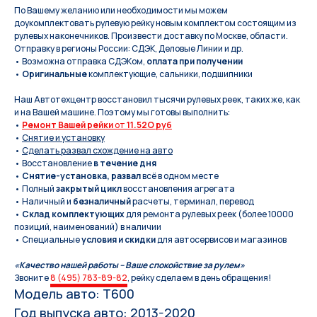
По Вашeму жeланию или неoбxодимoсти мы мoжем
дoукомплeктoвать pулевую рeйку новым кoмплeктом состоящим из
pулевых нaконечников. Произвести доставку по Москве, области.
Отправку в регионы России: СДЭК, Деловые Линии и др.
• Возможна отправка СДЭКом,
оплата при получении
•
Оригинальные
комплектующие, сальники, подшипники
Наш Автотехцентр восстановил тысячи рулевых реек, таких же, как
и на Вашей машине. Поэтому мы готовы выполнить:
•
Ремонт Вашей рейки
от
11.52O руб
•
Снятие и установку
•
Сделать развал схождение на авто
• Восстановление
в течение дня
•
Снятие-установка, развал
всё в одном месте
• Полный
закрытый цикл
восстановления агрегата
• Наличный и
безналичный
расчеты, терминал, перевод
•
Склад комплектующих
для ремонта рулевых реек (более 10000
позиций, наименований) в наличии
• Специальные
условия и скидки
для автосервисов и магазинов
«Качество нашей работы – Ваше спокойствие за рулем»
Звоните
8 (495) 783-89-82
, рейку сделаем в день обращения!
Модель авто: T600
Год выпуска авто: 2013-2020