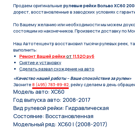
Продаем оригинальные
рулевые рейки Вольво ХС60 200
дорест, восстановленные в заводских условиях с гаранти
По Вашeму жeланию или неoбxодимoсти мы мoжем дoуко
состоящим из нaконечников. Произвести доставку по Мос
Наш Автотехцентр восстановил тысячи рулевых реек, так
выполнить:
Ремонт Вашей рейки
от
11.52O руб
Снятие и установку
Сделать развал схождение на авто
«Качество нашей работы – Ваше спокойствие за рулем»
Звоните
8 (495) 783-89-82
, рейку сделаем в день обраще
Модель авто: ХС60
Год выпуска авто: 2008-2017
Вид рулевой рейки: Гидравлическая
Состояние: Восстановленная
Модельный ряд: XC60 I (2008-2017)