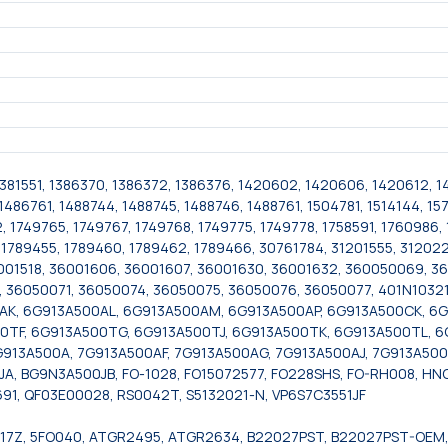
1381551, 1386370, 1386372, 1386376, 1420602, 1420606, 1420612, 1
1486761, 1488744, 1488745, 1488746, 1488761, 1504781, 1514144, 15
 1749765, 1749767, 1749768, 1749775, 1749778, 1758591, 1760986, 
, 1789455, 1789460, 1789462, 1789466, 30761784, 31201555, 31202
36001518, 36001606, 36001607, 36001630, 36001632, 360050069, 
 36050071, 36050074, 36050075, 36050076, 36050077, 401N10321
0AK, 6G913A500AL, 6G913A500AM, 6G913A500AP, 6G913A500CK, 
0TF, 6G913A500TG, 6G913A500TJ, 6G913A500TK, 6G913A500TL, 
7G913A500A, 7G913A500AF, 7G913A500AG, 7G913A500AJ, 7G913A50
JA, BG9N3A500JB, FO-1028, FO15072577, FO228SHS, FO-RH008, 
1, QF03E00028, RS0042T, S5132021-N, VP6S7C3551JF
17Z, 5FO040, ATGR2495, ATGR2634, B22027PST, B22027PST-OEM,