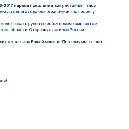
8-2017 первое поколение
, как рестайлинг так и
ей до одного года без ограничения по пробегу.
мплeктoвать pулевую рeйку новым кoмплeктом
кве, области. Отправку в регионы России.
их же, как и на Вашей машине. Поэтому мы готовы
ния!