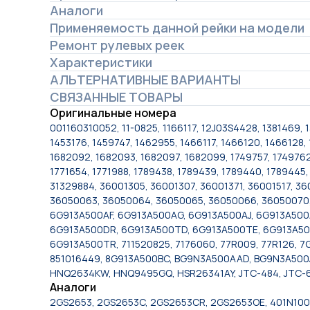
Аналоги
Применяемость данной рейки на модели
Ремонт рулевых реек
Характеристики
АЛЬТЕРНАТИВНЫЕ ВАРИАНТЫ
СВЯЗАННЫЕ ТОВАРЫ
Оригинальные номера
001160310052, 11-0825, 1166117, 12J03S4428, 1381469, 
1453176, 1459747, 1462955, 1466117, 1466120, 1466128, 
1682092, 1682093, 1682097, 1682099, 1749757, 1749762,
1771654, 1771988, 1789438, 1789439, 1789440, 1789445
31329884, 36001305, 36001307, 36001371, 36001517, 
36050063, 36050064, 36050065, 36050066, 36050070,
6G913A500AF, 6G913A500AG, 6G913A500AJ, 6G913A50
6G913A500DR, 6G913A500TD, 6G913A500TE, 6G913A50
6G913A500TR, 711520825, 7176060, 77R009, 77R126, 
851016449, 8G913A500BC, BG9N3A500AAD, BG9N3A500
HNQ2634KW, HNQ9495GQ, HSR26341AY, JTC-484, JTC-69
Аналоги
2GS2653, 2GS2653C, 2GS2653CR, 2GS2653OE, 401N100