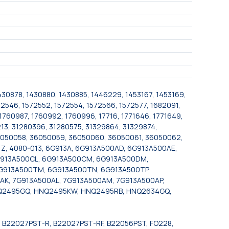
430878, 1430880, 1430885, 1446229, 1453167, 1453169,
72546, 1572552, 1572554, 1572566, 1572577, 1682091,
1760987, 1760992, 1760996, 17716, 1771646, 1771649,
213, 31280396, 31280575, 31329864, 31329874,
36050058, 36050059, 36050060, 36050061, 36050062,
Z, 4080-013, 6G913A, 6G913A500AD, 6G913A500AE,
6G913A500CL, 6G913A500CM, 6G913A500DM,
6G913A500TM, 6G913A500TN, 6G913A500TP,
0AK, 7G913A500AL, 7G913A500AM, 7G913A500AP,
HNQ2495GQ, HNQ2495KW, HNQ2495RB, HNQ2634GQ,
 B22027PST-R, B22027PST-RF, B22056PST, FO228,