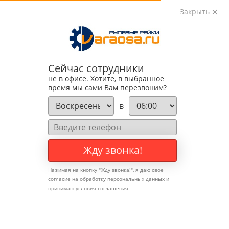
Закрыть
0
0
+7 (495) 783-89-82
Сейчас сотрудники
не в офисе. Хотите, в выбранное
время мы сами Вам перезвоним?
в
Жду звонка!
Нажимая на кнопку "
Жду звонка!
", я даю свое
согласие на обработку персональных данных и
принимаю
условия соглашения