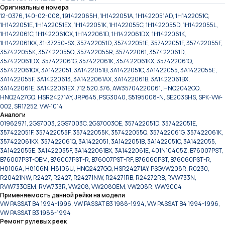
Оригинальные номера
12-0376, 140-02-008, 191422065H, 1H1422051A, 1H1422051AD, 1H1422051C,
1H1422051E, 1H1422051EX, 1H1422051K, 1H1422055C, 1H1422055D, 1H1422055L,
1H1422061C, 1H1422061CX, 1H1422061D, 1H1422061DX, 1H1422061K,
1H1422061KX, 31-37250-SX, 357422051D, 357422051E, 357422051F, 357422055F,
357422055K, 357422055Q, 357422055R, 357422061, 357422061D,
357422061DX, 357422061G, 357422061K, 357422061KX, 357422061Q,
357422061QX, 3A1422051, 3A1422051B, 3A1422051C, 3A1422055, 3A1422055E,
3A1422055F, 3A14220613, 3A1422061AX, 3A1422061B, 3A1422061BX,
3A1422061E, 3A1422061EX, 712.520.376, AW35704220061, HNQ2042GQ,
HNQ2427GQ, HSR24271AY, JRP645, PSG3040, S5195008-N, SE203SHS, SPK-VW-
002, SR17252, VW-1014
Аналоги
01962971, 2GS7003, 2GS7003C, 2GS7003OE, 357422051D, 357422051E,
357422051F, 357422055F, 357422055K, 357422055Q, 357422061G, 357422061K,
357422061KX, 357422061Q, 3A1422051, 3A1422051B, 3A1422051C, 3A1422055,
3A1422055E, 3A1422055F, 3A1422061BX, 3A1422061E, 401N10405Z, B76007PST,
B76007PST-OEM, B76007PST-R, B76007PST-RF, B76060PST, B76060PST-R,
H8106A, H8106N, H8106U, HNQ2427GQ, HSR24271AY, PSGVW208R, R0230,
R20421NW, R2427, R2427, R24271NW, R24271RB, R24272RB, RVW733N,
RVW733OEM, RVW733R, VW208, VW208OEM, VW208R, WW9004
Применяемость данной рейки на модели
VW PASSAT B4 1994-1996, VW PASSAT B3 1988-1994, VW PASSAT B4 1994-1996,
VW PASSAT B3 1988-1994
Ремонт рулевых реек