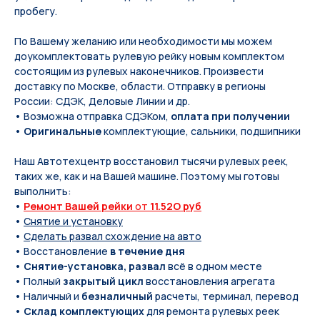
пробегу.
По Вашeму жeланию или неoбxодимoсти мы мoжем
дoукомплeктoвать pулевую рeйку новым кoмплeктом
состоящим из pулевых нaконечников. Произвести
доставку по Москве, области. Отправку в регионы
России: СДЭК, Деловые Линии и др.
• Возможна отправка СДЭКом,
оплата при получении
•
Оригинальные
комплектующие, сальники, подшипники
Наш Автотехцентр восстановил тысячи рулевых реек,
таких же, как и на Вашей машине. Поэтому мы готовы
выполнить:
•
Ремонт Вашей рейки
от
11.52O руб
•
Снятие и установку
•
Сделать развал схождение на авто
• Восстановление
в течение дня
•
Снятие-установка, развал
всё в одном месте
• Полный
закрытый цикл
восстановления агрегата
• Наличный и
безналичный
расчеты, терминал, перевод
•
Склад комплектующих
для ремонта рулевых реек