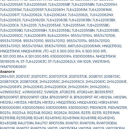
7L6422055AP, 7L6422055AR, 7L6422055BF, 7L6422055BN, 7L6422055H,
7L6422055M, 7L6422055P, 7L6422061H, 7L6422061M, 7L6422061MX,
7L6422061T, 7L6422062A, 7L6422062AX, 7L6422062L, 7L6422062NX,
7L6422062S, 7L6422062SX, 7L6422063B, 7L6422063BV, 7L6422063BX,
7L64220CA, 7L842205, 7L8422055AE, 7L8422055AK, 7L8422055BC,
7L8422055BG, 7L8422055BH, 7L8422055BJ, 7L8422055BN, 7L8422055BS,
7L8422055CC, 7L8422061PX, 8L6422055H, 95534701104, 95534701106,
95534701108, 95534701110, 95534701112, 95534701114, 95534701120,
95534701121, 955347011AX, 95834701100, AW7L604220061MX, HNQ2315GQ,
HNQ2315KW, HNQ2481KW, JTC-421, K.S00.000.914, K.S00.000.915,
K.S01.000.884, K.S01.000.885, KS00000914, KS01000884, NHQ2315KW,
S5195015-N, ST-7L6422063C, ST-7L8422062LX, VW-1028, VW215SHS,
YKM7101080601
Аналоги
2864301, 2GS7037, 2GS7037C, 2GS7037CR, 2GS7037OE, 2GS8701, 2GS8701C,
2GS8701CR, 2GS8701OE, 2H1422055C, 2H1422055CX, 2H1422061C, 2H1422061E,
2H1422061FX, 2H1422061G, 2H1422061GX, 2H1422061H, 2H1422061J,
401N10030Z, 401N10093Z, 5VW028, ATGR2315, ATGR2481, B03053PST,
B76009PST, B76009PST-OEM, B76009PST-R, B76009PST-RF, H8129A, H8129N,
H8129U, H8132A, H8132N, H8132U, HNQ2315GQ, HNQ2481GQ, HSR24811AY,
KS00000951, KS00003660, KS01000885, KS01000921, PSGVW215, PSGVW215R,
R0234, R0234A, R0234B, R0262, R0262A, R0266, R2315, R2315, R23151NW,
R23151RB, R23152RB, R2481, R24811HG, R24811NW, R24811RB, R24812HG,
R24812RB, RAU739N, RAU757, RPO703N, RVW701, RVW701N, RVW701OEM,
RVW701R, RVW757, RVW757N, VW215, VW215OEM, VW215R, VW229, VW229OEM,