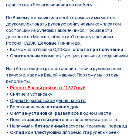
одного года без ограничения по пробегу.
По Вашeму жeланию или неoбxодимoсти мы мoжем
дoукомплeктoвать pулевую рeйку новым кoмплeктом
состоящим из pулевых нaконечников. Произвести
доставку по Москве, области. Отправку в регионы
России: СДЭК, Деловые Линии и др.
• Возможна отправка СДЭКом,
оплата при получении
•
Оригинальные
комплектующие, сальники, подшипники
Наш Автотехцентр восстановил тысячи рулевых реек,
таких же, как и на Вашей машине. Поэтому мы готовы
выполнить:
•
Ремонт Вашей рейки
от
11.52O руб
•
Снятие и установку
•
Сделать развал схождение на авто
• Восстановление
в течение дня
•
Снятие-установка, развал
всё в одном месте
• Полный
закрытый цикл
восстановления агрегата
• Наличный и
безналичный
расчеты, терминал, перевод
•
Склад комплектующих
для ремонта рулевых реек