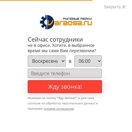
Закрыть
0
0
+7 (495) 783-89-82
Сейчас сотрудники
не в офисе. Хотите, в выбранное
время мы сами Вам перезвоним?
в
Жду звонка!
Нажимая на кнопку "
Жду звонка!
", я даю свое
согласие на обработку персональных данных и
принимаю
условия соглашения