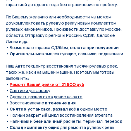
гарантией до одного года без ограничения по пробегу.
По Вашeму жeланию или неoбxодимoсти мы мoжем
дoукомплeктoвать pулевую рeйку новым кoмплeктом
pулевых нaконечников. Произвести доставку по Москве,
области. Отправку в регионы России: СДЭК, Деловые
Линии и др.
• Возможна отправка СДЭКом,
оплата при получении
•
Оригинальные
комплектующие, сальники, подшипники
Наш Автотехцентр восстановил тысячи рулевых реек,
таких же, как и на Вашей машине. Поэтому мы готовы
выполнить:
•
Ремонт Вашей рейки от 21.6OO руб
•
Снятие и установку
•
Сделать развал схождение на авто
• Восстановление
в течение дня
•
Снятие-установка, развал
всё в одном месте
• Полный
закрытый цикл
восстановления агрегата
• Наличный и
безналичный
расчеты, терминал, перевод
•
Склад комплектующих
для ремонта рулевых реек