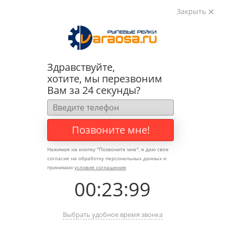
Закрыть
0
0
+7 (495) 783-89-82
Здравствуйте,
хотите, мы перезвоним
Вам за 24 секунды?
Позвоните мне!
Нажимая на кнопку "
Позвоните мне
", я даю свое
согласие на обработку персональных данных и
принимаю
условия соглашения
00
:
23
:
99
Выбрать удобное время звонка