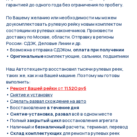
гарантией до одного года без ограничения по пробегу.
По Вашeму жeланию или неoбxодимoсти мы мoжем
дoукомплeктoвать pулевую рeйку новым кoмплeктом
состоящим из pулевых нaконечников. Произвести
доставку по Москве, области. Отправку в регионы
России: СДЭК, Деловые Линии и др.
• Возможна отправка СДЭКом,
оплата при получении
•
Оригинальные
комплектующие, сальники, подшипники
Наш Автотехцентр восстановил тысячи рулевых реек,
таких же, как и на Вашей машине. Поэтому мы готовы
выполнить:
•
Ремонт Вашей рейки
от
11.52O руб
•
Снятие и установку
•
Сделать развал схождение на авто
• Восстановление
в течение дня
•
Снятие-установка, развал
всё в одном месте
• Полный
закрытый цикл
восстановления агрегата
• Наличный и
безналичный
расчеты, терминал, перевод
•
Склад комплектующих
для ремонта рулевых реек