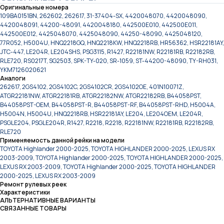
Оригинальные номера
109BA0151BN, 262602, 262617, 31-37404-SX, 4420048070, 4420048090,
4420048091, 44200-48091, 4420048180, 442500E010, 442500E011,
442500E012, 4425048070, 4425048090, 44250-48090, 4425048120,
77R052, H5004U, HNQ2218GQ, HNQ2218KW, HNQ2218RB, HR56362, HSR22181AY,
JTC-447, LE204R, LE204SHS, PSG3115, R1427, R22181NW, R22181RB, R22182RB,
RLE720, RS0217T, SG2503, SPK-TY-020, SR-1059, ST-44200-48090, TY-RH031,
YKM7126020621
Аналоги
262617, 2GS4102, 2GS4102C, 2GS4102CR, 2GS4102OE, 401N10071Z,
ATGR22181NW, ATGR22181RB, ATGR22182NW, ATGR22182RB, B44058PST,
B44058PST-OEM, B44058PST-R, B44058PST-RF, B44058PST-RHD, H5004A,
H5004N, H5004U, HNQ2218RB, HSR22181AY, LE204, LE204OEM, LE204R,
PSGLE204, PSGLE204R, R1427, R2218, R2218, R22181NW, R22181RB, R22182RB,
RLE720
Применяемость данной рейки на модели
TOYOTA Highlander 2000-2025, TOYOTA HIGHLANDER 2000-2025, LEXUS RX
2003-2009, TOYOTA Highlander 2000-2025, TOYOTA HIGHLANDER 2000-2025,
LEXUS RX 2003-2009, TOYOTA Highlander 2000-2025, TOYOTA HIGHLANDER
2000-2025, LEXUS RX 2003-2009
Ремонт рулевых реек
Характеристики
АЛЬТЕРНАТИВНЫЕ ВАРИАНТЫ
СВЯЗАННЫЕ ТОВАРЫ