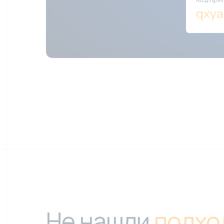
qxy
Не нашли
подхо