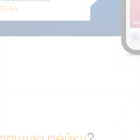
a3694
дящую рейку
?