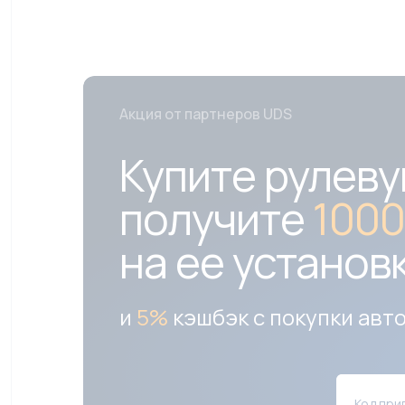
Акция от партнеров UDS
Купите рулеву
получите
1000
на ее установ
и
5%
кэшбэк с покупки авт
Код при