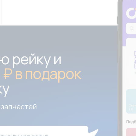
ю рейку и
 ₽ в подарок
ку
озапчастей
глашения в приложении