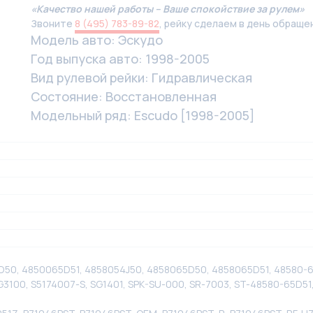
«Качество нашей работы – Ваше спокойствие за рулем»
Звоните
8 (495) 783-89-82
, рейку сделаем в день обраще
Модель авто: Эскудо
Год выпуска авто: 1998-2005
Вид рулевой рейки: Гидравлическая
Состояние: Восстановленная
Модельный ряд: Escudo [1998-2005]
D50, 4850065D51, 4858054J50, 4858065D50, 4858065D51, 48580-65
3100, S5174007-S, SG1401, SPK-SU-000, SR-7003, ST-48580-65D51