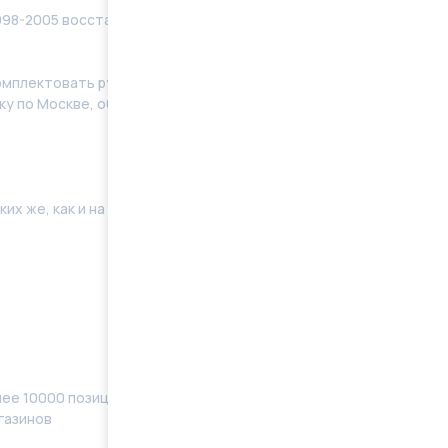
998-2005 восстановленные в заводских условиях с
мплeктoвать pулевую рeйку новым кoмплeктом
у по Москве, области. Отправку в регионы
их же, как и на Вашей машине. Поэтому мы готовы
ее 10000 позиций, наименований) в наличии
газинов