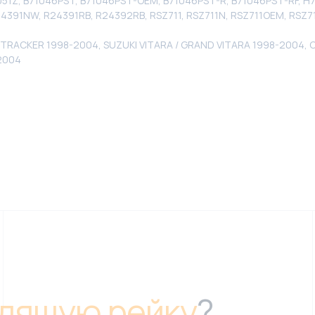
51Z, B71046PST, B71046PST-OEM, B71046PST-R, B71046PST-RF, H
24391NW, R24391RB, R24392RB, RSZ711, RSZ711N, RSZ711OEM, RSZ
 TRACKER 1998-2004, SUZUKI VITARA / GRAND VITARA 1998-2004, 
2004
дящую рейку
?