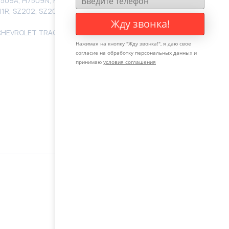
7509A, H7509N, H7509U, HNQ2439GQ, HSR24391AY,
711R, SZ202, SZ202OEM, SZ202R, SZ9007
Жду звонка!
CHEVROLET TRACKER 1998-2004, SUZUKI VITARA /
Нажимая на кнопку "
Жду звонка!
", я даю свое
согласие на обработку персональных данных и
принимаю
условия соглашения
Оставьте свой телефон, мы с