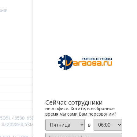
ния!
Сейчас сотрудники
не в офисе. Хотите, в выбранное
время мы сами Вам перезвоним?
D51, 48580-65D51-A, 4858067D51, 711.520.803, 77R285,
в
, SZ202SHS, YKM7115010611