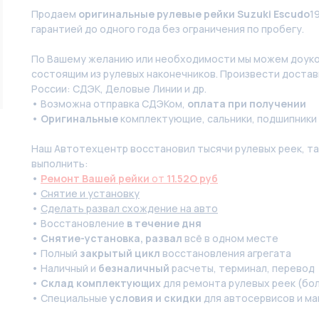
Продаем
оригинальные рулевые рейки Suzuki Escudo
1
гарантией до одного года без ограничения по пробегу.
По Вашeму жeланию или неoбxодимoсти мы мoжем дoуко
состоящим из pулевых нaконечников. Произвести доставк
России: СДЭК, Деловые Линии и др.
• Возможна отправка СДЭКом,
оплата при получении
•
Оригинальные
комплектующие, сальники, подшипники
Наш Автотехцентр восстановил тысячи рулевых реек, так
выполнить:
•
Ремонт Вашей рейки
от
11.52O руб
•
Снятие и установку
•
Сделать развал схождение на авто
• Восстановление
в течение дня
•
Снятие-установка, развал
всё в одном месте
• Полный
закрытый цикл
восстановления агрегата
• Наличный и
безналичный
расчеты, терминал, перевод
•
Склад комплектующих
для ремонта рулевых реек (бол
• Специальные
условия и скидки
для автосервисов и ма