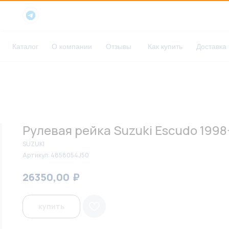
Каталог
О компании
Отзывы
Как купить
Доставка
Рулевая рейка Suzuki Escudo 1998
SUZUKI
Артикул:
4858054J50
₽
₽
26350,00
27100,00
купить