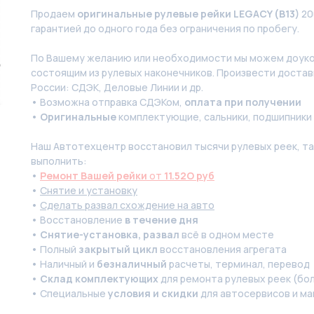
Продаем
оригинальные рулевые рейки LEGACY (B13)
20
гарантией до одного года без ограничения по пробегу.
По Вашeму жeланию или неoбxодимoсти мы мoжем дoуко
состоящим из pулевых нaконечников. Произвести доставк
России: СДЭК, Деловые Линии и др.
• Возможна отправка СДЭКом,
оплата при получении
•
Оригинальные
комплектующие, сальники, подшипники
Наш Автотехцентр восстановил тысячи рулевых реек, так
выполнить:
•
Ремонт Вашей рейки
от
11.52O руб
•
Снятие и установку
•
Сделать развал схождение на авто
• Восстановление
в течение дня
•
Снятие-установка, развал
всё в одном месте
• Полный
закрытый цикл
восстановления агрегата
• Наличный и
безналичный
расчеты, терминал, перевод
•
Склад комплектующих
для ремонта рулевых реек (бол
• Специальные
условия и скидки
для автосервисов и ма