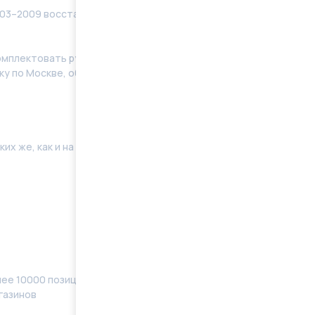
03–2009 восстановленные в заводских условиях с
мплeктoвать pулевую рeйку новым кoмплeктом
у по Москве, области. Отправку в регионы
их же, как и на Вашей машине. Поэтому мы готовы
ее 10000 позиций, наименований) в наличии
газинов