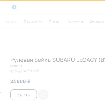
Каталог
О компании
Отзывы
Как купить
Доставка
Рулевая рейка SUBARU LEGACY (B
SUBARU
Артикул:
34110AG031
₽
₽
24 800
25 500
купить