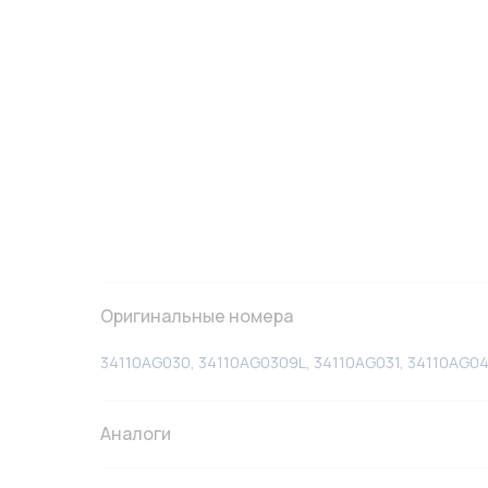
Оригинальные номера
34110AG030, 34110AG0309L, 34110AG031, 34110AG0
Аналоги