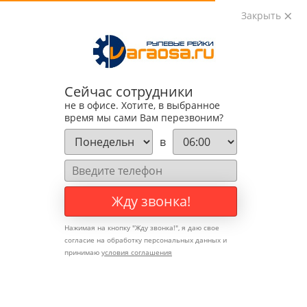
Закрыть
0
0
+7 (495) 783-89-82
Сейчас сотрудники
не в офисе. Хотите, в выбранное
время мы сами Вам перезвоним?
в
Жду звонка!
Нажимая на кнопку "
Жду звонка!
", я даю свое
согласие на обработку персональных данных и
принимаю
условия соглашения