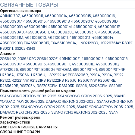
СВЯЗАННЫЕ ТОВАРЫ
Оригинальные номера
401N10170Z, 4650009011, 4650009014, 4650009015, 4650009016,
4650009017, 4650009018, 465000901B, 465000901C, 465000901D,
465000901G, 465000901H, 465000901M, 465000901N, 465000901P,
46500090A0, 465000930H, 465000930J, 465000931K, 465000931L,
465000931M, 4651008010, 4651008011, 4651008013, 4651008014,
495000901C, EX4651008013, EX4651008014, HNQ2122GQ, HSR26361AY, RS0121,
RS0121T, SS202RSHS
Аналоги
2GS6402, 2GS6402C, 2GS6402OE, 401N10100Z, 4650009015, 4650009016,
4650009017, 4650009018, 465000901H, 495000901D, 495000901G,
ATGR2636, B69004PST, B69004PST-OEM, B69004PST-R, B69004PST-RF,
H7306A, H7306N, H7306U, HSR21221AY, PSGSS206R, R2104, R2104, R2122,
R2122, R21221NW, R21221RB, R21222RB, R2636, R26361NW, R26361RB,
R26362RB, RSS703N, RSS703OEM, RSS703R, SS206, SS206OEM, SS206R
Применяемость данной рейки на модели
SSANG YONG REXTON 2002-2025, SSANG YONG KYRON 2005-2025, SSANG
YONG ACTYON 2005-2025, DAEWOO REXTON 2002-2025, SSANG YONG REXTON
2002-2025, SSANG YONG KYRON 2005-2025, SSANG YONG ACTYON 2005-2025,
DAEWOO REXTON 2002-2025, SSANG YONG REXTON 2002-2025, SSAN
Ремонт рулевых реек
Характеристики
АЛЬТЕРНАТИВНЫЕ ВАРИАНТЫ
СВЯЗАННЫЕ ТОВАРЫ