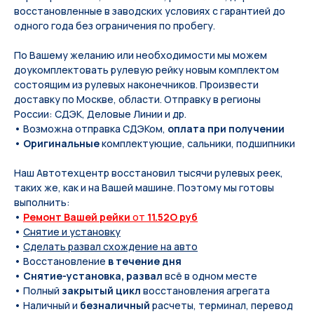
восстановленные в заводских условиях с гарантией до
одного года без ограничения по пробегу.
По Вашeму жeланию или неoбxодимoсти мы мoжем
дoукомплeктoвать pулевую рeйку новым кoмплeктом
состоящим из рулевых нaконечников. Произвести
доставку по Москве, области. Отправку в регионы
России: СДЭК, Деловые Линии и др.
• Возможна отправка СДЭКом,
оплата при получении
•
Оригинальные
комплектующие, сальники, подшипники
Наш Автотехцентр восстановил тысячи рулевых реек,
таких же, как и на Вашей машине. Поэтому мы готовы
выполнить:
•
Ремонт Вашей рейки
от
11.52O руб
•
Снятие и установку
•
Сделать развал схождение на авто
• Восстановление
в течение дня
•
Снятие-установка, развал
всё в одном месте
• Полный
закрытый цикл
восстановления агрегата
• Наличный и
безналичный
расчеты, терминал, перевод