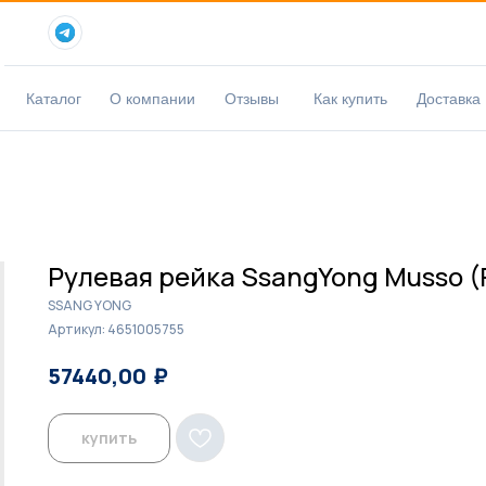
Каталог
О компании
Отзывы
Как купить
Доставка
Рулевая рейка SsangYong Musso (F
SSANG YONG
Артикул:
4651005755
₽
₽
57440,00
59000,00
купить