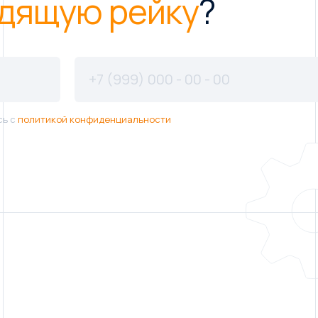
дящую рейку
?
сь с
политикой конфиденциальности