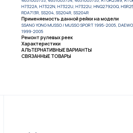
4651005753, 4651005754, 4651005755, ATGR2589, ATG
H7322A, H7322N, H7322U, H7322U, HNQ2792GQ, HSR258
RDA713R, SS204, SS204R, SS204R
Применяемость данной рейки на модели
SSANG YONG MUSSO / MUSSO SPORT 1995-2005, DAEWO
1999-2005
Ремонт рулевых реек
Характеристики
АЛЬТЕРНАТИВНЫЕ ВАРИАНТЫ
СВЯЗАННЫЕ ТОВАРЫ