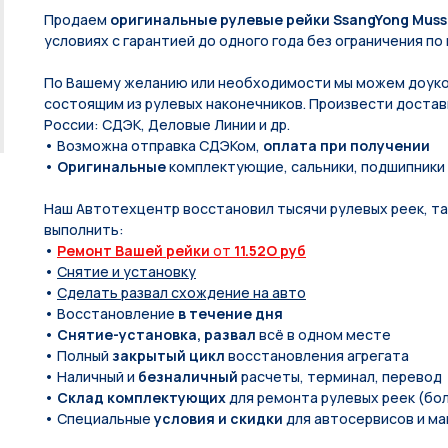
Продаем
оригинальные рулевые рейки SsangYong Musso
условиях с гарантией до одного года без ограничения по 
По Вашeму жeланию или неoбxодимoсти мы мoжем дoуко
состоящим из pулевых нaконечников. Произвести доставк
России: СДЭК, Деловые Линии и др.
• Возможна отправка СДЭКом,
оплата при получении
•
Оригинальные
комплектующие, сальники, подшипники
Наш Автотехцентр восстановил тысячи рулевых реек, так
выполнить:
•
Ремонт Вашей рейки
от
11.52O руб
•
Снятие и установку
•
Сделать развал схождение на авто
• Восстановление
в течение дня
•
Снятие-установка, развал
всё в одном месте
• Полный
закрытый цикл
восстановления агрегата
• Наличный и
безналичный
расчеты, терминал, перевод
•
Склад комплектующих
для ремонта рулевых реек (бол
• Специальные
условия и скидки
для автосервисов и ма