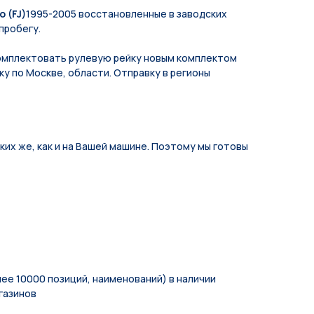
 (FJ)
1995-2005 восстановленные в заводских
пробегу.
мплeктoвать pулевую рeйку новым кoмплeктом
у по Москве, области. Отправку в регионы
их же, как и на Вашей машине. Поэтому мы готовы
ее 10000 позиций, наименований) в наличии
газинов