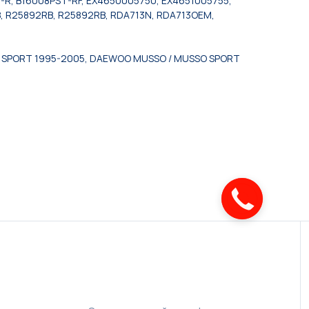
-R, B16008PST-RF, EX4650005750, EX4651005755,
, R25892RB, R25892RB, RDA713N, RDA713OEM,
 SPORT 1995-2005, DAEWOO MUSSO / MUSSO SPORT
Закажите
звонок