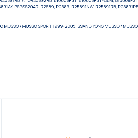
R25891RB, ATGR25892RB, B16008PST, B16008PST-OEM, B16008PST
91AY, PSGSS204R, R2589, R2589, R25891NW, R25891RB, R25891RB
O MUSSO / MUSSO SPORT 1999-2005, SSANG YONG MUSSO / MUSSO