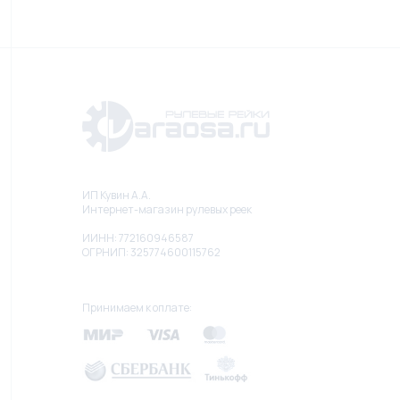
ИП Кувин А.А.
Интернет-магазин рулевых реек
ИИНН: 772160946587
ОГРНИП: 325774600115762
Принимаем к оплате: