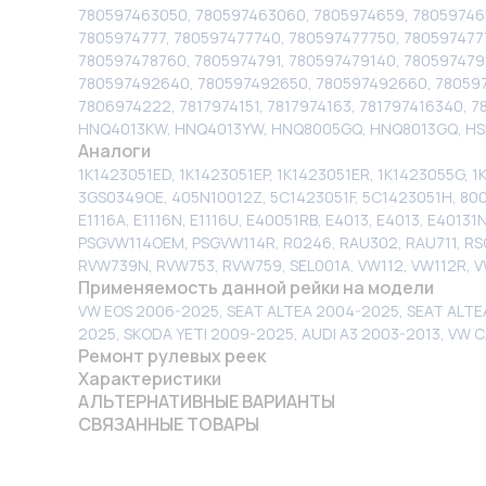
780597463050, 780597463060, 7805974659, 78059746
7805974777, 780597477740, 780597477750, 780597477
780597478760, 7805974791, 780597479140, 780597479
780597492640, 780597492650, 780597492660, 780597
7806974222, 7817974151, 7817974163, 781797416340, 
HNQ4013KW, HNQ4013YW, HNQ8005GQ, HNQ8013GQ, HSE40
Аналоги
1K1423051ED, 1K1423051EP, 1K1423051ER, 1K1423055G,
3GS0349OE, 405N10012Z, 5C1423051F, 5C1423051H, 800
E1116A, E1116N, E1116U, E40051RB, E4013, E4013, E401
PSGVW114OEM, PSGVW114R, R0246, RAU302, RAU711, RSC
RVW739N, RVW753, RVW759, SEL001A, VW112, VW112R, 
Применяемость данной рейки на модели
VW EOS 2006-2025, SEAT ALTEA 2004-2025, SEAT ALTEA
2025, SKODA YETI 2009-2025, AUDI A3 2003-2013, VW 
Ремонт рулевых реек
Характеристики
АЛЬТЕРНАТИВНЫЕ ВАРИАНТЫ
СВЯЗАННЫЕ ТОВАРЫ