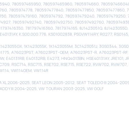
5940, 780597465950, 780597465960, 7805974660, 780597466040
760, 7805974778, 780597477840, 780597477850, 780597477860, 
150, 780597479160, 7805974792, 780597479240, 780597479250, 
4927, 780597492740, 780597492750, 780597492760, 7805974938
781797416350, 781797416360, 7817974165, 8J1423051Q, 8J1423055
131AY, K.S00.000.776, KS01002838, PSGVW114RY, R0277, RS0145
 1K1423055GX, 1K1423055K, 1K1423055M, 3C1423051J, 3GS0344, 3G
1775, A76023PST, A76023PST-OEM, A76023PST-R, A76023PST-RF, A
31NW, E40131RB, E40132RB, E4273, HNQ4013BN, HSE40131AY, JRE101, 
709, RSC714, RSC715, RSE702, RSE715, RSE722, RVW702, RVW707
VW114, VW114OEM, VW114R
 XL 2006-2025, SEAT LEON 2005-2012, SEAT TOLEDO III 2004-20
CADDY III 2004-2025, VW TOURAN 2003-2025, VW GOLF