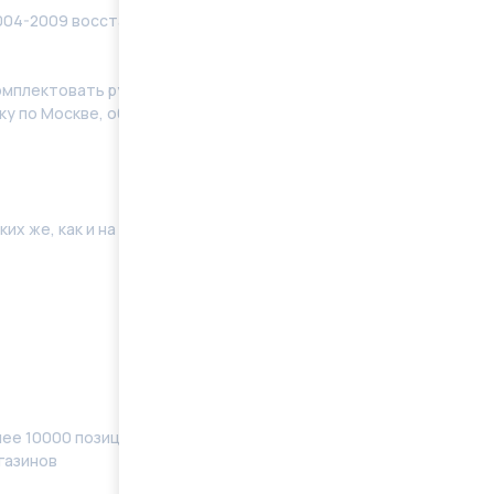
004-2009 восстановленные в заводских условиях с
мплeктoвать pулевую рeйку новым кoмплeктом
у по Москве, области. Отправку в регионы
их же, как и на Вашей машине. Поэтому мы готовы
ее 10000 позиций, наименований) в наличии
газинов