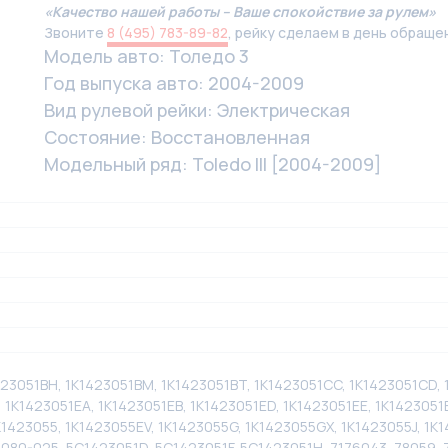
«Качество нашей работы – Ваше спокойствие за рулем»
Звоните
8 (495) 783-89-82
, рейку сделаем в день обраще
Модель авто: Толедо 3
Год выпуска авто: 2004-2009
Вид рулевой рейки: Электрическая
Состояние: Восстановленная
Модельный ряд: Toledo III [2004-2009]
1423051BH, 1K1423051BM, 1K1423051BT, 1K1423051CC, 1K1423051CD,
1K1423051EA, 1K1423051EB, 1K1423051ED, 1K1423051EE, 1K1423051E
K1423055, 1K1423055EV, 1K1423055G, 1K1423055GX, 1K1423055J, 1K
080-025, 5C1423051D, 5C1423051F, 5C1423051H, 7176043, 78059, 