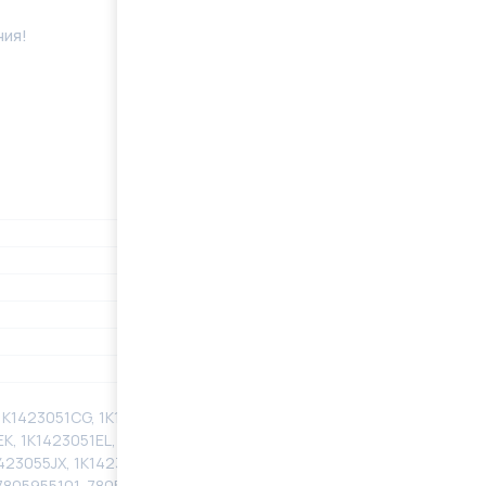
ния!
 1K1423051CG, 1K1423051CK, 1K1423051CM, 1K1423051CP,
K, 1K1423051EL, 1K1423051EP, 1K1423051ER,
1423055JX, 1K1423055K, 1K1423055KX, 1K1423055M,
7805955101, 780595510140, 780595510150,