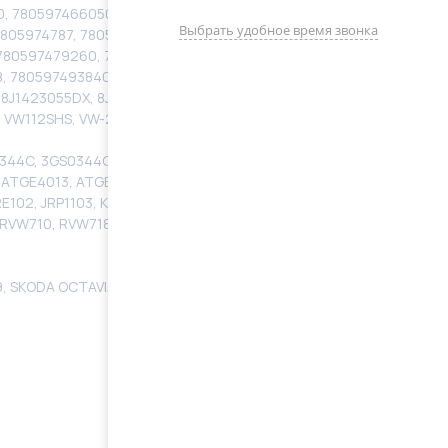
, 780597466050, 780597466060, 7805974671,
Выбрать удобное время звонка
7805974787, 780597478740, 780597478750,
780597479260, 7805974807, 7805974809, 7805974926,
, 780597493840, 780597493850, 780597493860,
D, 8J1423055DX, 8J1423055EX, HNQ4013BN, HNQ4013GQ,
, VW112SHS, VW-2006, YKM7101050601
S0344C, 3GS0344CR, 3GS0344OE, 3GS0349, 3GS0349C,
TGE4013, ATGE40131RB, E1106A, E1106N, E1106U,
JRE102, JRP1103, KS00000776, KS01000746, PSGVW114,
, RVW710, RVW718, RVW719, RVW720, RVW726, RVW739,
09, SKODA OCTAVIA 2004-2025, SKODA SUPERB 2008-