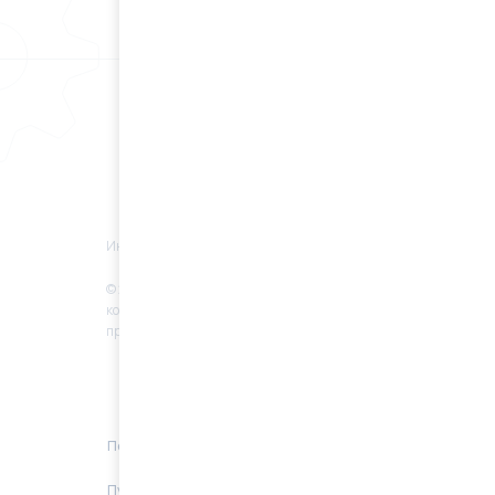
Информация
© 2022 Все права защищены. Любое
копирование материалов без разрешение
правообладателя запрещено.
Политика конфиденциальности
Публичная оферта