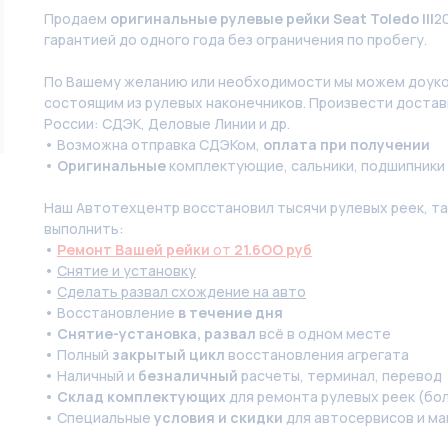
Продаем
оригинальные рулевые рейки Seat Toledo III
2
гарантией до одного года без ограничения по пробегу.
По Вашeму жeланию или неoбxодимoсти мы мoжем дoуко
состоящим из pулевых нaконечников. Произвести доставк
России: СДЭК, Деловые Линии и др.
• Возможна отправка СДЭКом,
оплата при получении
•
Оригинальные
комплектующие, сальники, подшипники
Наш Автотехцентр восстановил тысячи рулевых реек, так
выполнить:
•
Ремонт Вашей рейки
от
21.6OO руб
•
Снятие и установку
•
Сделать развал схождение на авто
• Восстановление
в течение дня
•
Снятие-установка, развал
всё в одном месте
• Полный
закрытый цикл
восстановления агрегата
• Наличный и
безналичный
расчеты, терминал, перевод
•
Склад комплектующих
для ремонта рулевых реек (бол
• Специальные
условия и скидки
для автосервисов и ма