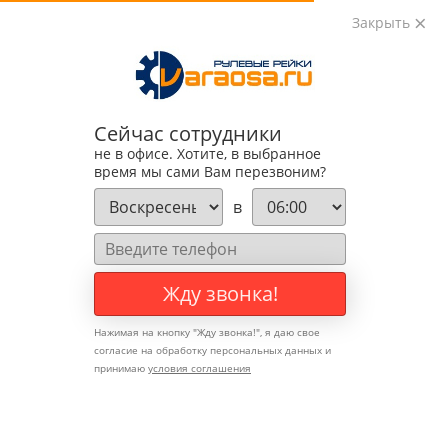
Закрыть
0
0
+7 (495) 783-89-82
Сейчас сотрудники
не в офисе. Хотите, в выбранное
время мы сами Вам перезвоним?
в
Жду звонка!
Нажимая на кнопку "
Жду звонка!
", я даю свое
согласие на обработку персональных данных и
принимаю
условия соглашения