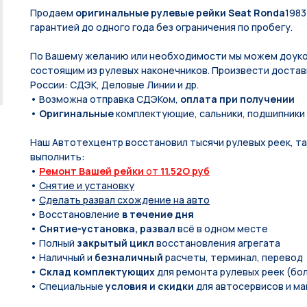
Продаем
оригинальные рулевые рейки Seat Ronda
1983
гарантией до одного года без ограничения по пробегу.
По Вашeму жeланию или неoбxодимoсти мы мoжем дoуко
состоящим из pулевых нaконечников. Произвести доставк
России: СДЭК, Деловые Линии и др.
• Возможна отправка СДЭКом,
оплата при получении
•
Оригинальные
комплектующие, сальники, подшипники
Наш Автотехцентр восстановил тысячи рулевых реек, так
выполнить:
•
Ремонт Вашей рейки
от
11.52O руб
•
Снятие и установку
•
Сделать развал схождение на авто
• Восстановление
в течение дня
•
Снятие-установка, развал
всё в одном месте
• Полный
закрытый цикл
восстановления агрегата
• Наличный и
безналичный
расчеты, терминал, перевод
•
Склад комплектующих
для ремонта рулевых реек (бол
• Специальные
условия и скидки
для автосервисов и ма