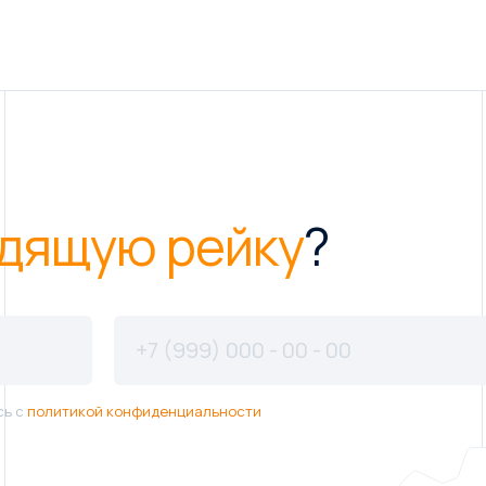
дящую рейку
?
сь с
политикой конфиденциальности