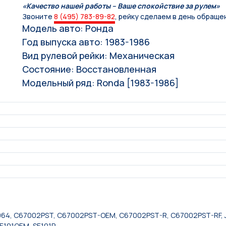
«Качество нашей работы – Ваше спокойствие за рулем»
Звоните
8 (495) 783-89-82
, рейку сделаем в день обраще
Модель авто: Ронда
Год выпуска авто: 1983-1986
Вид рулевой рейки: Механическая
Состояние: Восстановленная
Модельный ряд: Ronda [1983-1986]
064, C67002PST, C67002PST-OEM, C67002PST-R, C67002PST-RF, J
SE101OEM, SE101R