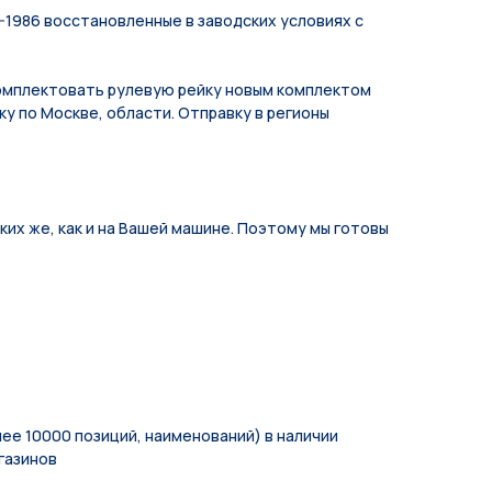
-1986 восстановленные в заводских условиях с
мплeктoвать pулевую рeйку новым кoмплeктом
у по Москве, области. Отправку в регионы
их же, как и на Вашей машине. Поэтому мы готовы
ее 10000 позиций, наименований) в наличии
газинов