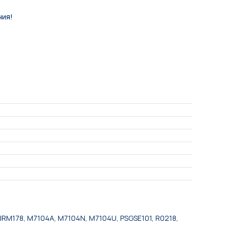
ния!
RM178, M7104A, M7104N, M7104U, PSGSE101, R0218,