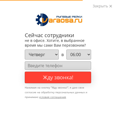
Закрыть
0
0
+7 (495) 783-89-82
Сейчас сотрудники
не в офисе. Хотите, в выбранное
время мы сами Вам перезвоним?
в
Жду звонка!
Нажимая на кнопку "
Жду звонка!
", я даю свое
согласие на обработку персональных данных и
принимаю
условия соглашения