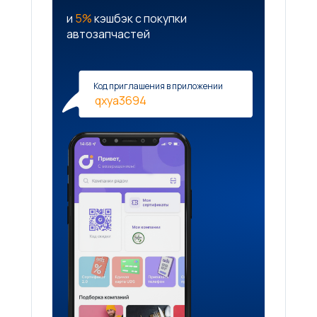
и
5%
кэшбэк с покупки
автозапчастей
Код приглашения в приложении
qxya3694