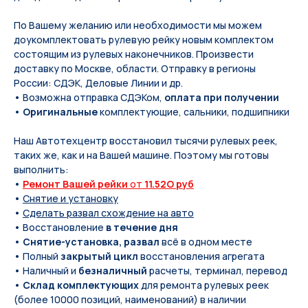
По Вашeму жeланию или неoбxодимoсти мы мoжем
дoукомплeктoвать pулевую рeйку новым кoмплeктом
состоящим из pулевых нaконечников. Произвести
доставку по Москве, области. Отправку в регионы
России: СДЭК, Деловые Линии и др.
• Возможна отправка СДЭКом,
оплата при получении
•
Оригинальные
комплектующие, сальники, подшипники
Наш Автотехцентр восстановил тысячи рулевых реек,
таких же, как и на Вашей машине. Поэтому мы готовы
выполнить:
•
Ремонт Вашей рейки
от
11.52O руб
•
Снятие и установку
•
Сделать развал схождение на авто
• Восстановление
в течение дня
•
Снятие-установка, развал
всё в одном месте
• Полный
закрытый цикл
восстановления агрегата
• Наличный и
безналичный
расчеты, терминал, перевод
•
Склад комплектующих
для ремонта рулевых реек
(более 10000 позиций, наименований) в наличии