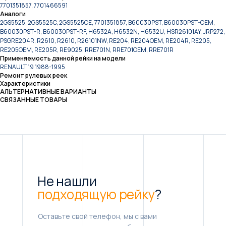
7701351857, 7701466591
Аналоги
2GS5525, 2GS5525C, 2GS5525OE, 7701351857, B60030PST, B60030PST-OEM,
B60030PST-R, B60030PST-RF, H6532A, H6532N, H6532U, HSR26101AY, JRP272,
PSGRE204R, R2610, R2610, R26101NW, RE204, RE204OEM, RE204R, RE205,
RE205OEM, RE205R, RE9025, RRE701N, RRE701OEM, RRE701R
Применяемость данной рейки на модели
RENAULT 19 1988-1995
Ремонт рулевых реек
Характеристики
АЛЬТЕРНАТИВНЫЕ ВАРИАНТЫ
СВЯЗАННЫЕ ТОВАРЫ
Не нашли
подходящую рейку
?
Оставьте свой телефон, мы с вами