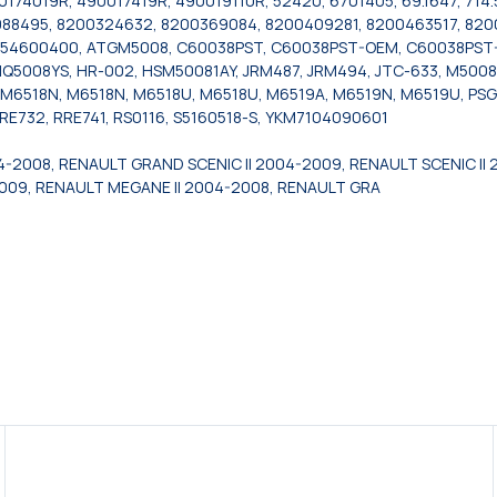
74019R, 490017419R, 490019110R, 52420, 6701405, 69.1647, 714.
0088495, 8200324632, 8200369084, 8200409281, 8200463517, 82
54600400, ATGM5008, C60038PST, C60038PST-OEM, C60038PST-R
008YS, HR-002, HSM50081AY, JRM487, JRM494, JTC-633, M5008
M6518N, M6518N, M6518U, M6518U, M6519A, M6519N, M6519U, PSG1
RRE732, RRE741, RS0116, S5160518-S, YKM7104090601
4-2008, RENAULT GRAND SCENIC II 2004-2009, RENAULT SCENIC II
2009, RENAULT MEGANE II 2004-2008, RENAULT GRA