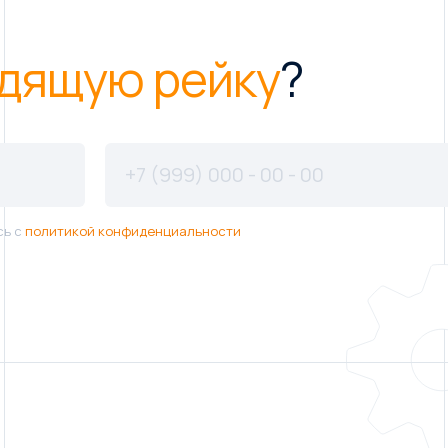
дящую рейку
?
сь с
политикой конфиденциальности