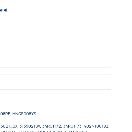
ния!
008RB, HNQ5008YS
35021_SX, 3135021SX, 34R01172, 34R01173, 402N10019Z,