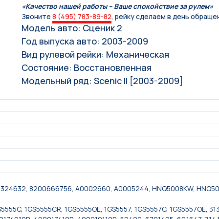
«Качество нашей работы – Ваше спокойствие за рулем»
Звоните
8 (495) 783-89-82
, рейку сделаем в день обраще
Модель авто: Сценик 2
Год выпуска авто: 2003-2009
Вид рулевой рейки: Механическая
Состояние: Восстановленная
Модельный ряд: Scenic II [2003-2009]
200324632, 8200666756, A0002660, A0005244, HNQ5008KW, HNQ5
5555C, 1GS5555CR, 1GS5555OE, 1GS5557, 1GS5557C, 1GS5557OE, 31