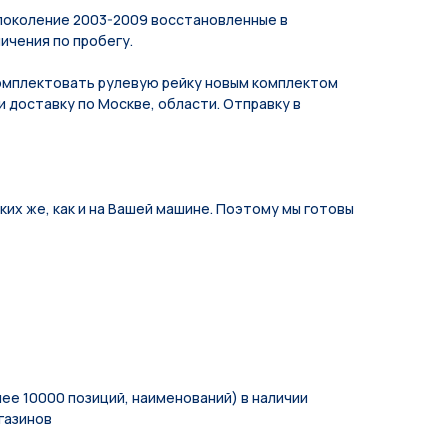
поколение 2003-2009 восстановленные в
ничения по пробегу.
мплeктoвать pулевую рeйку новым кoмплeктом
и доставку по Москве, области. Отправку в
их же, как и на Вашей машине. Поэтому мы готовы
ее 10000 позиций, наименований) в наличии
газинов