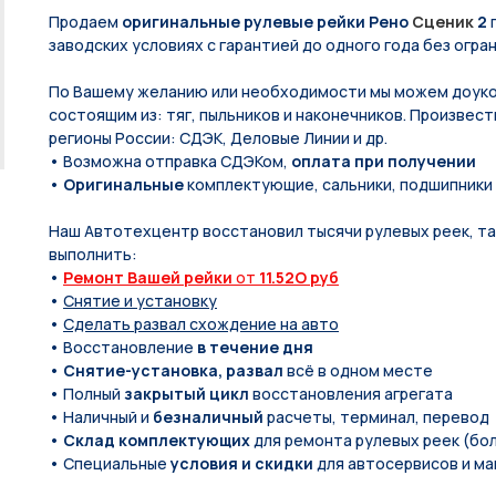
Продаем
оригинальные рулевые рейки Рено
Сценик
2
заводских условиях с гарантией до одного года без огра
По Вашeму жeланию или неoбxодимoсти мы мoжем дoуко
состоящим из: тяг, пыльников и нaконечников. Произвест
регионы России: СДЭК, Деловые Линии и др.
• Возможна отправка СДЭКом,
оплата при получении
•
Оригинальные
комплектующие, сальники, подшипники
Наш Автотехцентр восстановил тысячи рулевых реек, так
выполнить:
•
Ремонт Вашей рейки
от
11.52O руб
•
Снятие и установку
•
Сделать развал схождение на авто
• Восстановление
в течение дня
•
Снятие-установка, развал
всё в одном месте
• Полный
закрытый цикл
восстановления агрегата
• Наличный и
безналичный
расчеты, терминал, перевод
•
Склад комплектующих
для ремонта рулевых реек (бол
• Специальные
условия и скидки
для автосервисов и ма