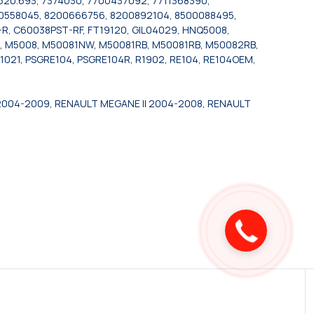
520.693, 7374030, 7700437092, 7711368390,
00558045, 8200666756, 8200892104, 8500088495,
, C60038PST-RF, FT19120, GIL04029, HNQ5008,
, M5008, M50081NW, M50081RB, M50081RB, M50082RB,
021, PSGRE104, PSGRE104R, R1902, RE104, RE104OEM,
 2004-2009, RENAULT MEGANE II 2004-2008, RENAULT