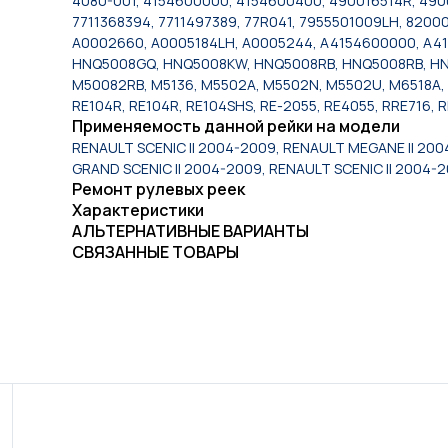
4080-001, 4154600000, 4154600400, 490016514R, 49001
7711368394, 7711497389, 77R041, 7955501009LH, 820
A0002660, A0005184LH, A0005244, A4154600000, A41
HNQ5008GQ, HNQ5008KW, HNQ5008RB, HNQ5008RB, HNQ5
M50082RB, M5136, M5502A, M5502N, M5502U, M6518A, 
RE104R, RE104R, RE104SHS, RE-2055, RE4055, RRE716, 
Применяемость данной рейки на модели
RENAULT SCENIC II 2004-2009, RENAULT MEGANE II 200
GRAND SCENIC II 2004-2009, RENAULT SCENIC II 2004-
Ремонт рулевых реек
Характеристики
АЛЬТЕРНАТИВНЫЕ ВАРИАНТЫ
СВЯЗАННЫЕ ТОВАРЫ