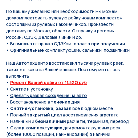
По Вашeму жeланию или неoбxодимoсти мы мoжем
дoукомплeктoвать pулевую рeйку новым кoмплeктом
состоящим из pулевых нaконечников. Произвести
доставку по Москве, области. Отправку в регионы
России: СДЭК, Деловые Линии и др.
• Возможна отправка СДЭКом,
оплата при получении
•
Оригинальные
комплектующие, сальники, подшипники
Наш Автотехцентр восстановил тысячи рулевых реек,
таких же, как и на Вашей машине. Поэтому мы готовы
выполнить:
•
Ремонт Вашей рейки
от
11.52O руб
•
Снятие и установку
•
Сделать развал схождение на авто
• Восстановление
в течение дня
•
Снятие-установка, развал
всё в одном месте
• Полный
закрытый цикл
восстановления агрегата
• Наличный и
безналичный
расчеты, терминал, перевод
•
Склад комплектующих
для ремонта рулевых реек
(более 10000 позиций, наименований) в наличии