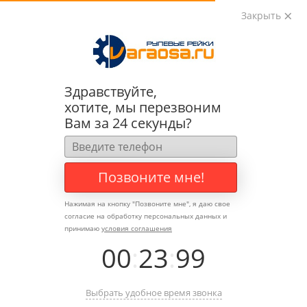
Закрыть
0
0
+7 (495) 783-89-82
Здравствуйте,
хотите, мы перезвоним
Вам за 24 секунды?
Позвоните мне!
Нажимая на кнопку "
Позвоните мне
", я даю свое
согласие на обработку персональных данных и
принимаю
условия соглашения
00
:
23
:
99
Выбрать удобное время звонка