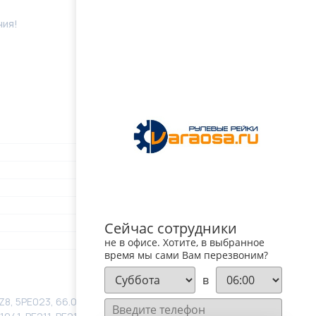
ния!
Сейчас сотрудники
не в офисе. Хотите, в выбранное
время мы сами Вам перезвоним?
в
, 5PE023, 66.0869, 711.520.284, 9622911010G,