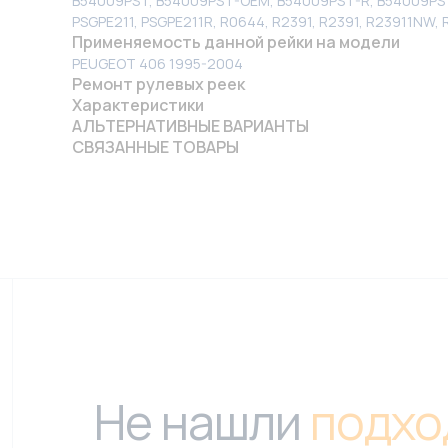
B54009PST, B54009PST-OEM, B54009PST-R, B54009PST-RF
PSGPE211, PSGPE211R, R0644, R2391, R2391, R23911NW,
Применяемость данной рейки на модели
PEUGEOT 406 1995-2004
Ремонт рулевых реек
Характеристики
АЛЬТЕРНАТИВНЫЕ ВАРИАНТЫ
СВЯЗАННЫЕ ТОВАРЫ
Не нашли
подхо