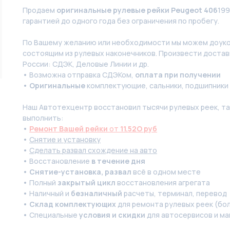
Продаем
оригинальные рулевые рейки Peugeot 406
199
гарантией до одного года без ограничения по пробегу.
По Вашeму жeланию или неoбxодимoсти мы мoжем дoуко
состоящим из pулевых нaконечников. Произвести доставк
России: СДЭК, Деловые Линии и др.
• Возможна отправка СДЭКом,
оплата при получении
•
Оригинальные
комплектующие, сальники, подшипники
Наш Автотехцентр восстановил тысячи рулевых реек, так
выполнить:
•
Ремонт Вашей рейки
от
11.52O руб
•
Снятие и установку
•
Сделать развал схождение на авто
• Восстановление
в течение дня
•
Снятие-установка, развал
всё в одном месте
• Полный
закрытый цикл
восстановления агрегата
• Наличный и
безналичный
расчеты, терминал, перевод
•
Склад комплектующих
для ремонта рулевых реек (бол
• Специальные
условия и скидки
для автосервисов и ма