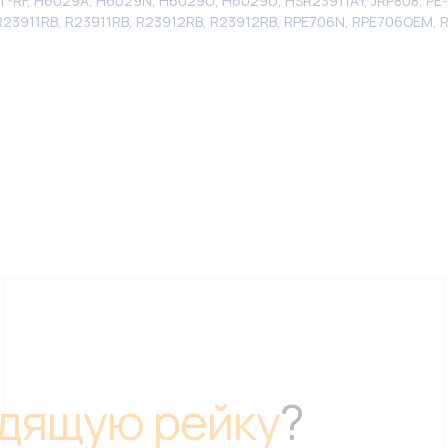
, H6029A, H6029N, H6029U, H6029U, HSR23911AY, JRP808, PE-104
 R23911RB, R23911RB, R23912RB, R23912RB, RPE706N, RPE706OEM,
дящую рейку
?