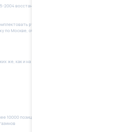
5-2004 восстановленные в заводских условиях с
мплeктoвать pулевую рeйку новым кoмплeктом
у по Москве, области. Отправку в регионы
их же, как и на Вашей машине. Поэтому мы готовы
ее 10000 позиций, наименований) в наличии
газинов