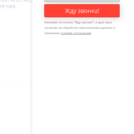
1, PE211, PE211OEM, PE211R, PE211R, PE9041,
 RPE706R
Жду звонка!
Нажимая на кнопку "
Жду звонка!
", я даю свое
согласие на обработку персональных данных и
принимаю
условия соглашения
Оставьте свой телефон, мы с
вами свяжемся и поможем с