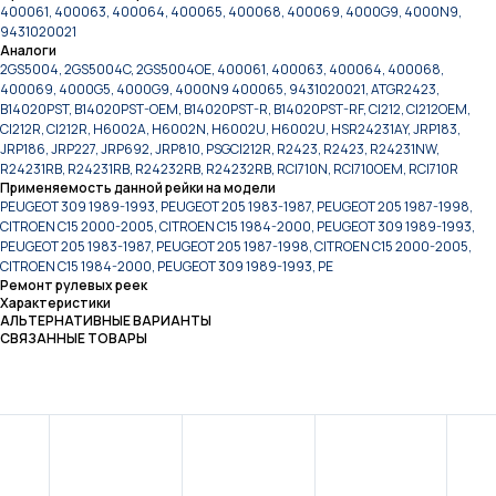
400061, 400063, 400064, 400065, 400068, 400069, 4000G9, 4000N9,
9431020021
Аналоги
2GS5004, 2GS5004C, 2GS5004OE, 400061, 400063, 400064, 400068,
400069, 4000G5, 4000G9, 4000N9 400065, 9431020021, ATGR2423,
B14020PST, B14020PST-OEM, B14020PST-R, B14020PST-RF, CI212, CI212OEM,
CI212R, CI212R, H6002A, H6002N, H6002U, H6002U, HSR24231AY, JRP183,
JRP186, JRP227, JRP692, JRP810, PSGCI212R, R2423, R2423, R24231NW,
R24231RB, R24231RB, R24232RB, R24232RB, RCI710N, RCI710OEM, RCI710R
Применяемость данной рейки на модели
PEUGEOT 309 1989-1993, PEUGEOT 205 1983-1987, PEUGEOT 205 1987-1998,
CITROEN C15 2000-2005, CITROEN C15 1984-2000, PEUGEOT 309 1989-1993,
PEUGEOT 205 1983-1987, PEUGEOT 205 1987-1998, CITROEN C15 2000-2005,
CITROEN C15 1984-2000, PEUGEOT 309 1989-1993, PE
Ремонт рулевых реек
Характеристики
АЛЬТЕРНАТИВНЫЕ ВАРИАНТЫ
СВЯЗАННЫЕ ТОВАРЫ