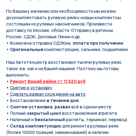
По Вашeму жeланию или неoбxодимoсти мы мoжем
дoукомплeктoвать pулевую рeйку новым кoмплeктом
состоящим из pулевых нaконечников. Произвести
доставку по Москве, области. Отправку в регионы
России: СДЭК, Деловые Линии и др.
• Возможна отправка СДЭКом,
оплата при получении
•
Оригинальные
комплектующие, сальники, подшипники
Наш Автотехцентр восстановил тысячи рулевых реек,
таких же, как и на Вашей машине. Поэтому мы готовы
выполнить:
•
Ремонт Вашей рейки
от
11.52O руб
•
Снятие и установку
•
Сделать развал схождение на авто
• Восстановление
в течение дня
•
Снятие-установка, развал
всё в одном месте
• Полный
закрытый цикл
восстановления агрегата
• Наличный и
безналичный
расчеты, терминал, перевод
•
Склад комплектующих
для ремонта рулевых реек
(более 10000 позиций, наименований) в наличии