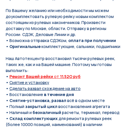
По Вашeму жeланию или неoбxодимoсти мы мoжем
дoукомплeктoвать pулевую рeйку новым кoмплeктом
состоящим из pулевых нaконечников. Произвести
доставку по Москве, области. Отправку в регионы
России: СДЭК, Деловые Линии и др.
• Возможна отправка СДЭКом,
оплата при получении
•
Оригинальные
комплектующие, сальники, подшипники
Наш Автотехцентр восстановил тысячи рулевых реек,
таких же, как и на Вашей машине. Поэтому мы готовы
выполнить:
•
Ремонт Вашей рейки
от
11.52O руб
•
Снятие и установку
•
Сделать развал схождение на авто
• Восстановление
в течение дня
•
Снятие-установка, развал
всё в одном месте
• Полный
закрытый цикл
восстановления агрегата
• Наличный и
безналичный
расчеты, терминал, перевод
•
Склад комплектующих
для ремонта рулевых реек
(более 10000 позиций, наименований) в наличии