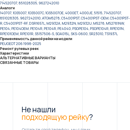
714520707, 851028305, 9627242010
Аналоги
140707, 1GS5007, 1GS5007C, 1GS5007OE, 4000ET, 4000JE, 51515, 714520707,
851028305, 9627242010, ATGM5278, C54001PST, C54001PST-OEM, C54001PST-
R, C54001PST-RF, DSR1657L, M2932A, M2932N, M2932U, M5278, M52781NW,
PE104, PE104OEM, PE104R, PE104R, PE4040, PSGPE104, PSGPE104R, RPE101N,
RPE101OEM, RPE101R, S5157506-S, SGA015L, SKS-0600, SR23010, TS1937L
Применяемость данной рейки на модели
PEUGEOT 206 1998-2025
Ремонт рулевых реек
Характеристики
АЛЬТЕРНАТИВНЫЕ ВАРИАНТЫ
СВЯЗАННЫЕ ТОВАРЫ
Не нашли
подходящую рейку
?
Оставьте свой телефон, мы с вами