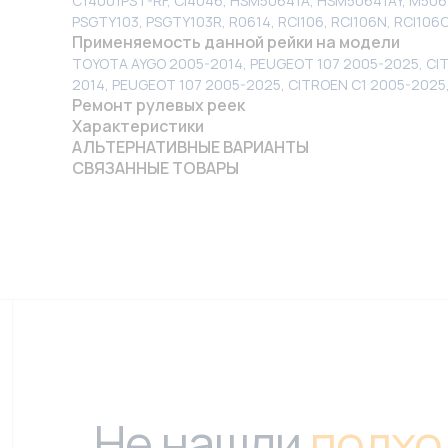
C14001PST-RF, CI4046, HSM50641A, HSM50641AY, M50
PSGTY103, PSGTY103R, R0614, RCI106, RCI106N, RCI106
Применяемость данной рейки на модели
TOYOTA AYGO 2005-2014, PEUGEOT 107 2005-2025, CI
2014, PEUGEOT 107 2005-2025, CITROEN C1 2005-2025
Ремонт рулевых реек
Характеристики
АЛЬТЕРНАТИВНЫЕ ВАРИАНТЫ
СВЯЗАННЫЕ ТОВАРЫ
Не нашли
подхо