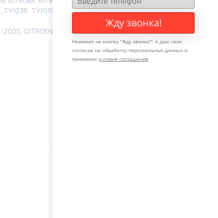
B, M7908A, M7908N, M7908U, M7908U, PE104, PRE704,
, TY103R, TY103R, TY103SHS
Жду звонка!
-2025, CITROEN C1 2005-2025, TOYOTA AYGO 2005-
Нажимая на кнопку "
Жду звонка!
", я даю свое
согласие на обработку персональных данных и
принимаю
условия соглашения
Оставьте свой телефон, мы с