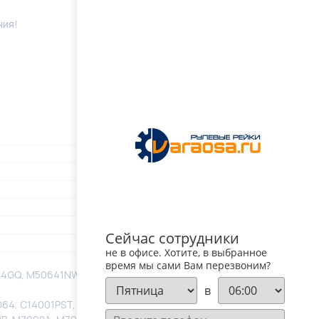
ния!
Сейчас сотрудники
не в офисе. Хотите, в выбранное
время мы сами Вам перезвоним?
5064GQ, M50641NW, YKM7119020601
в
064, C14001PST, C14001PST-OEM, C14001PST-R,