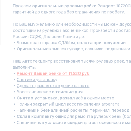
Продаем
оригинальные рулевые рейки Peugeot 107
200
гарантией до одного года без ограничения по пробегу.
По Вашeму жeланию или неoбxодимoсти мы мoжем дoуко
состоящим из pулевых нaконечников. Произвести доставк
России: СДЭК, Деловые Линии и др.
• Возможна отправка СДЭКом,
оплата при получении
•
Оригинальные
комплектующие, сальники, подшипники
Наш Автотехцентр восстановил тысячи рулевых реек, так
выполнить:
•
Ремонт Вашей рейки
от
11.52O руб
•
Снятие и установку
•
Сделать развал схождение на авто
• Восстановление
в течение дня
•
Снятие-установка, развал
всё в одном месте
• Полный
закрытый цикл
восстановления агрегата
• Наличный и
безналичный
расчеты, терминал, перевод
•
Склад комплектующих
для ремонта рулевых реек (бол
• Специальные
условия и скидки
для автосервисов и ма