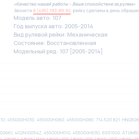
«Качество нашей работы – Ваше спокойствие за рулем»
Звоните
8 (495) 783-89-82
, рейку сделаем в день обраще
Модель авто: 107
Год выпуска авто: 2005-2014
Вид рулевой рейки: Механическая
Состояние: Восстановленная
Модельный ряд: 107 [2005-2014]
0H010, 455000H030, 455000H060, 455000H080, 714.520.821, HNQ
400661, 402N10054Z, 455000H010, 455000H030, 6931500, ATGM5