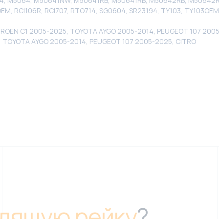
64, M5064, M50641NW, M50641RB, M50641RB, M50642RB, M50642R
OEM, RCI106R, RCI707, RTO714, SG0604, SR23194, TY103, TY103OEM
TROEN C1 2005-2025, TOYOTA AYGO 2005-2014, PEUGEOT 107 2005
, TOYOTA AYGO 2005-2014, PEUGEOT 107 2005-2025, CITRO
дящую рейку
?