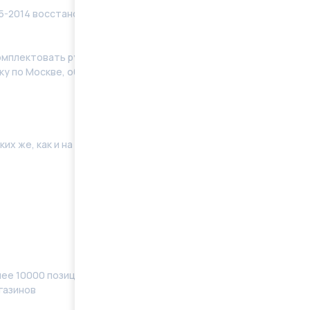
5-2014 восстановленные в заводских условиях с
мплeктoвать pулевую рeйку новым кoмплeктом
у по Москве, области. Отправку в регионы
их же, как и на Вашей машине. Поэтому мы готовы
ее 10000 позиций, наименований) в наличии
газинов