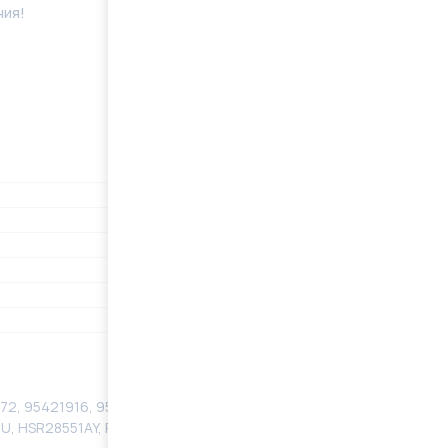
ния!
72, 95421916, 95474759, 95474761, ATGR28551RB,
U, HSR28551AY, PSGCR221, PSGCR221R, R0492, R2855,