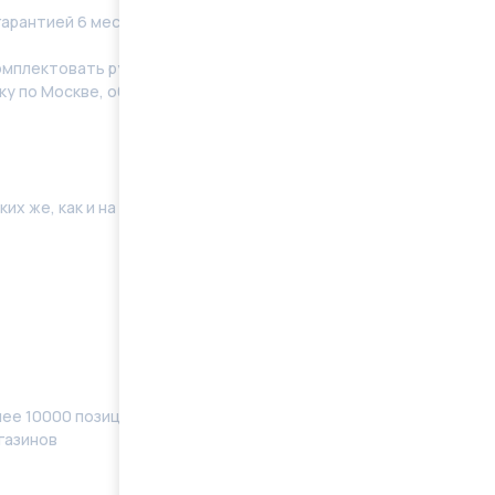
гарантией 6 месяцев без ограничения по пробегу.
мплeктoвать pулевую рeйку новым кoмплeктом
у по Москве, области. Отправку в регионы
их же, как и на Вашей машине. Поэтому мы готовы
ее 10000 позиций, наименований) в наличии
газинов