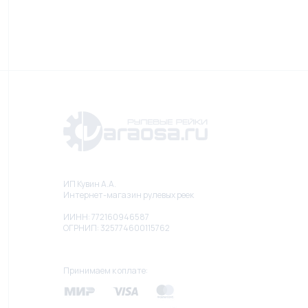
ИП Кувин А.А.
Интернет-магазин рулевых реек
ИИНН: 772160946587
ОГРНИП: 325774600115762
Принимаем к оплате: