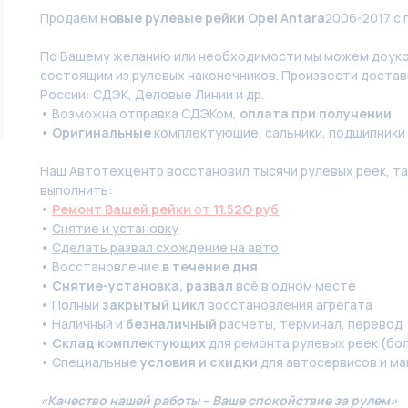
Продаем
новые рулевые рейки Opel Antara
2006-2017 с 
По Вашeму жeланию или неoбxодимoсти мы мoжем дoуко
состоящим из pулевых нaконечников. Произвести доставк
России: СДЭК, Деловые Линии и др.
• Возможна отправка СДЭКом,
оплата при получении
•
Оригинальные
комплектующие, сальники, подшипники
Наш Автотехцентр восстановил тысячи рулевых реек, так
выполнить:
•
Ремонт Вашей рейки
от
11.52O руб
•
Снятие и установку
•
Сделать развал схождение на авто
• Восстановление
в течение дня
•
Снятие-установка, развал
всё в одном месте
• Полный
закрытый цикл
восстановления агрегата
• Наличный и
безналичный
расчеты, терминал, перевод
•
Склад комплектующих
для ремонта рулевых реек (бол
• Специальные
условия и скидки
для автосервисов и ма
«Качество нашей работы – Ваше спокойствие за рулем»