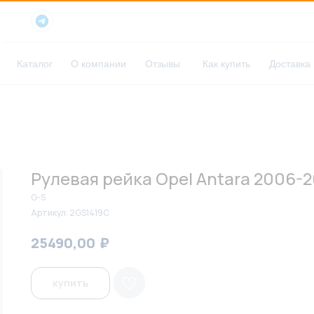
Каталог
О компании
Отзывы
Как купить
Доставка
Рулевая рейка Opel Antara 2006-2
G-S
Артикул:
2GS1419C
₽
₽
25490,00
26200,00
купить