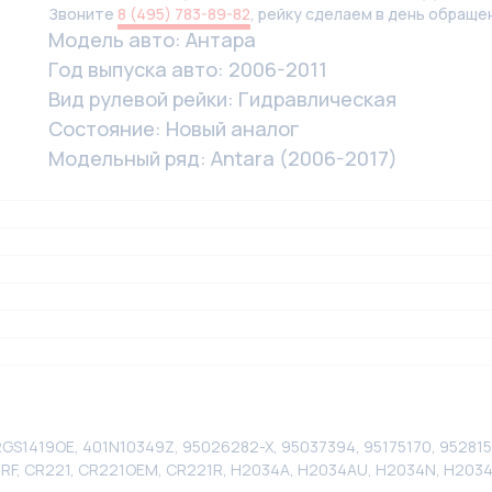
Звоните
8 (495) 783-89-82
, рейку сделаем в день обраще
Модель авто: Антара
Год выпуска авто: 2006-2011
Вид рулевой рейки: Гидравлическая
Состояние: Новый аналог
Модельный ряд: Antara (2006-2017)
2GS1419OE, 401N10349Z, 95026282-X, 95037394, 95175170, 952815
RF, CR221, CR221OEM, CR221R, H2034A, H2034AU, H2034N, H2034