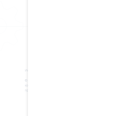
Информация
© 2022 Все права защищены. Любое
копирование материалов без разрешение
правообладателя запрещено.