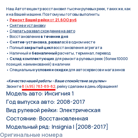
Наш Автотехцентр восстановил тысячи рулевых реек, таких же, как
и на Вашей машине. Поэтому мы готовы выполнить:
•
Ремонт Вашей рейки
от
21.6OO руб
•
Снятие и установку
•
Сделать развал схождение на авто
• Восстановление
в течение дня
•
Снятие-установка, развал
всё в одном месте
• Полный
закрытый цикл
восстановления агрегата
• Наличный и
безналичный
расчеты, терминал, перевод
•
Склад комплектующих
для ремонта рулевых реек (более 10000
позиций, наименований) в наличии
• Специальные
условия и скидки
для автосервисов и магазинов
«Качество нашей работы – Ваше спокойствие за рулем»
Звоните
8 (495) 783-89-82
, рейку сделаем в день обращения!
Модель авто: Инсигния 1
Год выпуска авто: 2008-2017
Вид рулевой рейки: Электрическая
Состояние: Восстановленная
Модельный ряд: Insignia I [2008-2017]
Оригинальные номера