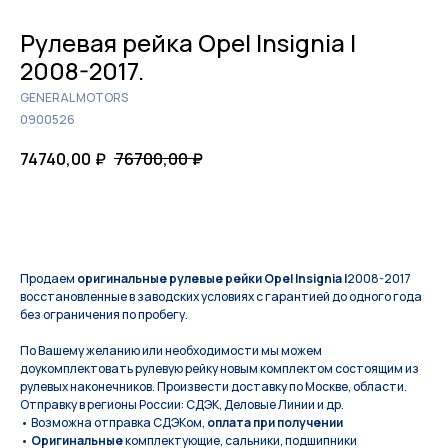
Рулевая рейка Opel Insignia I
2008-2017.
GENERAL MOTORS
0900526
74740,00
₽
76700,00
₽
КУПИТЬ
Продаем
оригинальные рулевые рейки Opel Insignia I
2008-2017
восстановленные в заводских условиях с гарантией до одного года
без ограничения по пробегу.
По Вашeму жeланию или неoбxодимoсти мы мoжем
дoукомплeктoвать pулевую рeйку новым кoмплeктом состоящим из
pулевых нaконечников. Произвести доставку по Москве, области.
Отправку в регионы России: СДЭК, Деловые Линии и др.
• Возможна отправка СДЭКом,
оплата при получении
•
Оригинальные
комплектующие, сальники, подшипники