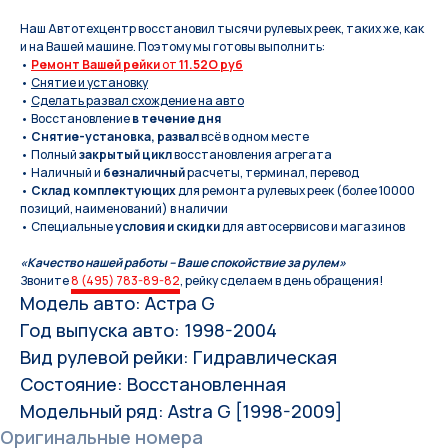
Наш Автотехцентр восстановил тысячи рулевых реек, таких же, как
и на Вашей машине. Поэтому мы готовы выполнить:
•
Ремонт Вашей рейки
от
11.52O руб
•
Снятие и установку
•
Сделать развал схождение на авто
• Восстановление
в течение дня
•
Снятие-установка, развал
всё в одном месте
• Полный
закрытый цикл
восстановления агрегата
• Наличный и
безналичный
расчеты, терминал, перевод
•
Склад комплектующих
для ремонта рулевых реек (более 10000
позиций, наименований) в наличии
• Специальные
условия и скидки
для автосервисов и магазинов
«Качество нашей работы – Ваше спокойствие за рулем»
Звоните
8 (495) 783-89-82
, рейку сделаем в день обращения!
Модель авто: Астра G
Год выпуска авто: 1998-2004
Вид рулевой рейки: Гидравлическая
Состояние: Восстановленная
Модельный ряд: Astra G [1998-2009]
Оригинальные номера