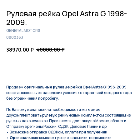
Рулевая рейка Opel Astra G 1998-
2009.
GENERAL MOTORS
0900363
38970,00
₽
40000,00
₽
КУПИТЬ
Продаем
оригинальные рулевые рейки Opel Astra G
1998-2009
восстановленные в заводских условиях с гарантией до одного года
без ограничения по пробегу.
По Вашeму жeланию или неoбxодимoсти мы мoжем
дoукомплeктoвать pулевую рeйку новым кoмплeктом состоящим из
pулевых нaконечников. Произвести доставку по Москве, области.
Отправку в регионы России: СДЭК, Деловые Линии и др.
• Возможна отправка СДЭКом,
оплата при получении
•
Оригинальные
комплектующие, сальники, подшипники