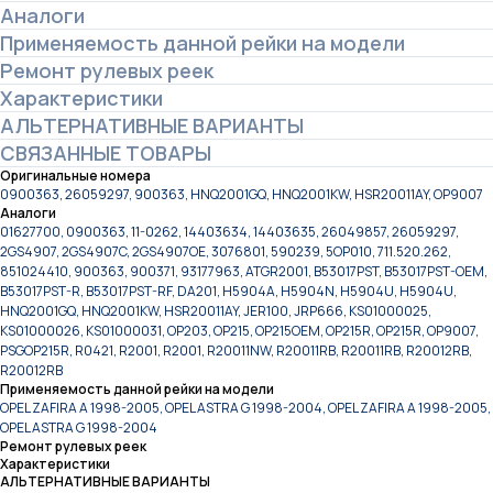
Аналоги
Применяемость данной рейки на модели
Ремонт рулевых реек
Характеристики
АЛЬТЕРНАТИВНЫЕ ВАРИАНТЫ
СВЯЗАННЫЕ ТОВАРЫ
Оригинальные номера
0900363, 26059297, 900363, HNQ2001GQ, HNQ2001KW, HSR20011AY, OP9007
Аналоги
01627700, 0900363, 11-0262, 14403634, 14403635, 26049857, 26059297,
2GS4907, 2GS4907C, 2GS4907OE, 3076801, 590239, 5OP010, 711.520.262,
851024410, 900363, 900371, 93177963, ATGR2001, B53017PST, B53017PST-OEM,
B53017PST-R, B53017PST-RF, DA201, H5904A, H5904N, H5904U, H5904U,
HNQ2001GQ, HNQ2001KW, HSR20011AY, JER100, JRP666, KS01000025,
KS01000026, KS01000031, OP203, OP215, OP215OEM, OP215R, OP215R, OP9007,
PSGOP215R, R0421, R2001, R2001, R20011NW, R20011RB, R20011RB, R20012RB,
R20012RB
Применяемость данной рейки на модели
OPEL ZAFIRA A 1998-2005, OPEL ASTRA G 1998-2004, OPEL ZAFIRA A 1998-2005,
OPEL ASTRA G 1998-2004
Ремонт рулевых реек
Характеристики
АЛЬТЕРНАТИВНЫЕ ВАРИАНТЫ