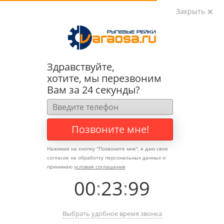
Закрыть
0
0
+7 (495) 783-89-82
Здравствуйте,
хотите, мы перезвоним
Вам за 24 секунды?
Позвоните мне!
Нажимая на кнопку "
Позвоните мне
", я даю свое
согласие на обработку персональных данных и
принимаю
условия соглашения
00
:
23
:
99
Выбрать удобное время звонка