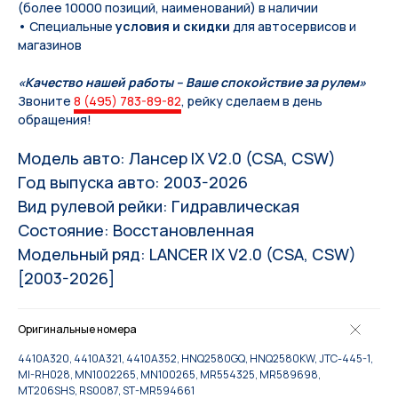
(более 10000 позиций, наименований) в наличии
• Специальные
условия и скидки
для автосервисов и
магазинов
«Качество нашей работы – Ваше спокойствие за рулем»
Звоните
8 (495) 783-89-82
, рейку сделаем в день
обращения!
Модель авто: Лансер IX V2.0 (CSA, CSW)
Год выпуска авто: 2003-2026
Вид рулевой рейки: Гидравлическая
Состояние: Восстановленная
Модельный ряд: LANCER IX V2.0 (CSA, CSW)
[2003-2026]
Оригинальные номера
4410A320, 4410A321, 4410A352, HNQ2580GQ, HNQ2580KW, JTC-445-1,
MI-RH028, MN1002265, MN100265, MR554325, MR589698,
MT206SHS, RS0087, ST-MR594661