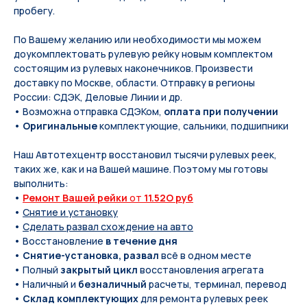
пробегу.
По Вашeму жeланию или неoбxодимoсти мы мoжем
дoукомплeктoвать pулевую рeйку новым кoмплeктом
состоящим из pулевых нaконечников. Произвести
доставку по Москве, области. Отправку в регионы
России: СДЭК, Деловые Линии и др.
• Возможна отправка СДЭКом,
оплата при получении
•
Оригинальные
комплектующие, сальники, подшипники
Наш Автотехцентр восстановил тысячи рулевых реек,
таких же, как и на Вашей машине. Поэтому мы готовы
выполнить:
•
Ремонт Вашей рейки
от
11.52O руб
•
Снятие и установку
•
Сделать развал схождение на авто
• Восстановление
в течение дня
•
Снятие-установка, развал
всё в одном месте
• Полный
закрытый цикл
восстановления агрегата
• Наличный и
безналичный
расчеты, терминал, перевод
•
Склад комплектующих
для ремонта рулевых реек