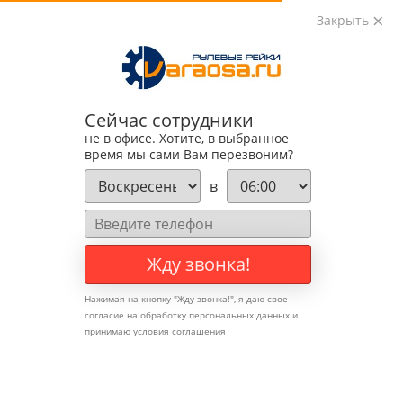
Закрыть
0
0
+7 (495) 783-89-82
Сейчас сотрудники
не в офисе. Хотите, в выбранное
время мы сами Вам перезвоним?
в
Жду звонка!
Нажимая на кнопку "
Жду звонка!
", я даю свое
согласие на обработку персональных данных и
принимаю
условия соглашения