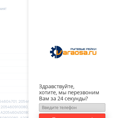
ния!
Здравствуйте,
хотите, мы перезвоним
Вам за 24 секунды?
54604701, 205460470180, 2054605000,
 205460910080, 2054609300, 205460930080,
 A205460450180, A2054604701, A205460470180,
60800080, A2054609100, A205460910080,