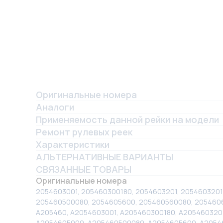
Оригинальные номера
Аналоги
Применяемость данной рейки на модели
Ремонт рулевых реек
Характеристики
АЛЬТЕРНАТИВНЫЕ ВАРИАНТЫ
СВЯЗАННЫЕ ТОВАРЫ
Оригинальные номера
2054603001, 205460300180, 2054603201, 2054603201
205460500080, 2054605600, 205460560080, 2054606
A205460, A2054603001, A205460300180, A2054603201
A2054605000, A205460500080, A2054605600, A2054