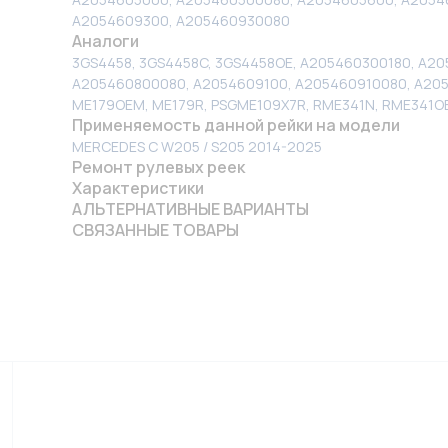
A2054609300, A205460930080
Аналоги
3GS4458, 3GS4458C, 3GS4458OE, A205460300180, A2
A205460800080, A2054609100, A205460910080, A2054
ME179OEM, ME179R, PSGME109X7R, RME341N, RME341O
Применяемость данной рейки на модели
MERCEDES C W205 / S205 2014-2025
Ремонт рулевых реек
Характеристики
АЛЬТЕРНАТИВНЫЕ ВАРИАНТЫ
СВЯЗАННЫЕ ТОВАРЫ