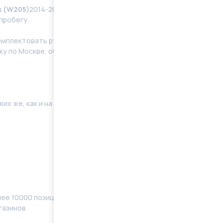
s (W205)
2014-2023 восстановленные в заводских
пробегу.
мплeктoвать pулевую рeйку новым кoмплeктом
у по Москве, области. Отправку в регионы
их же, как и на Вашей машине. Поэтому мы готовы
ее 10000 позиций, наименований) в наличии
газинов