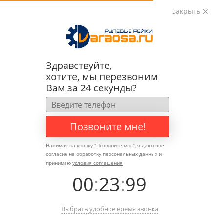
Закрыть
0
0
+7 (495) 783-89-82
Здравствуйте,
хотите, мы перезвоним
Вам за 24 секунды?
Позвоните мне!
Нажимая на кнопку "
Позвоните мне
", я даю свое
согласие на обработку персональных данных и
принимаю
условия соглашения
00
:
23
:
99
Выбрать удобное время звонка