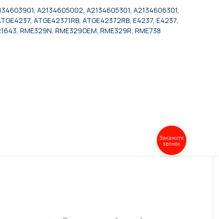
134603901, A2134605002, A2134605301, A2134606301,
GE4237, ATGE42371RB, ATGE42372RB, E4237, E4237,
, R1643, RME329N, RME329OEM, RME329R, RME738
Закажите
звонок