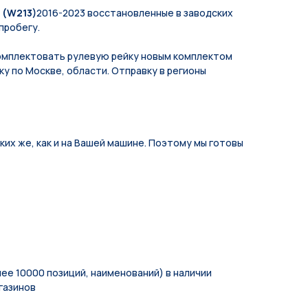
 (W213)
2016-2023 восстановленные в заводских
пробегу.
мплeктoвать pулевую рeйку новым кoмплeктом
у по Москве, области. Отправку в регионы
их же, как и на Вашей машине. Поэтому мы готовы
ее 10000 позиций, наименований) в наличии
газинов