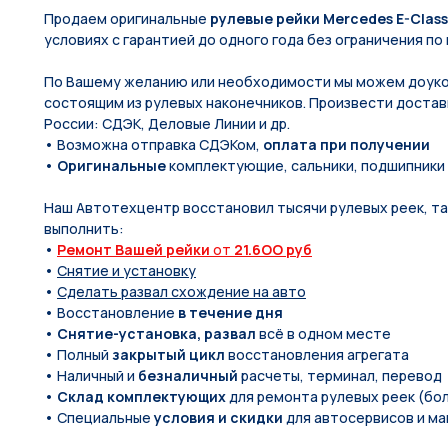
Продаем оригинальные
рулевые рейки Mercedes E-Class
условиях с гарантией до одного года без ограничения по 
По Вашeму жeланию или неoбxодимoсти мы мoжем дoуко
состоящим из pулевых нaконечников. Произвести доставк
России: СДЭК, Деловые Линии и др.
• Возможна отправка СДЭКом,
оплата при получении
•
Оригинальные
комплектующие, сальники, подшипники
Наш Автотехцентр восстановил тысячи рулевых реек, так
выполнить:
•
Ремонт Вашей рейки
от
21.6OO руб
•
Снятие и установку
•
Сделать развал схождение на авто
• Восстановление
в течение дня
•
Снятие-установка, развал
всё в одном месте
• Полный
закрытый цикл
восстановления агрегата
• Наличный и
безналичный
расчеты, терминал, перевод
•
Склад комплектующих
для ремонта рулевых реек (бол
• Специальные
условия и скидки
для автосервисов и ма