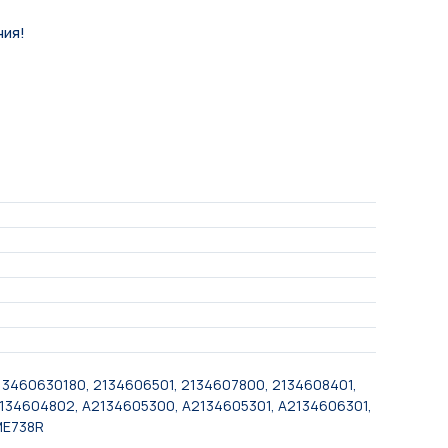
ния!
213460630180, 2134606501, 2134607800, 2134608401,
2134604802, A2134605300, A2134605301, A2134606301,
ME738R