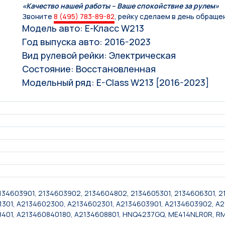
«Качество нашей работы – Ваше спокойствие за рулем»
Звоните
8 (495) 783-89-82
, рейку сделаем в день обраще
Модель авто: E-Класс W213
Год выпуска авто: 2016-2023
Вид рулевой рейки: Электрическая
Состояние: Восстановленная
Модельный ряд: E-Class W213 [2016-2023]
2134603901, 2134603902, 2134604802, 2134605301, 2134606301, 
1301, A2134602300, A2134602301, A2134603901, A2134603902, A
8401, A213460840180, A2134608801, HNQ4237GQ, ME414NLR0R, R