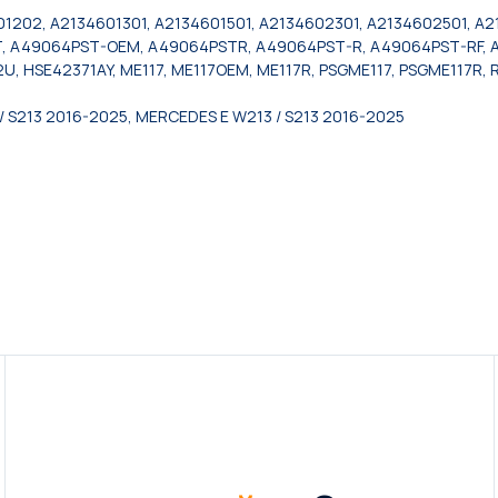
1202, A2134601301, A2134601501, A2134602301, A2134602501, A2
, A49064PST-OEM, A49064PSTR, A49064PST-R, A49064PST-RF, AT
2U, HSE42371AY, ME117, ME117OEM, ME117R, PSGME117, PSGME117R
/ S213 2016-2025, MERCEDES E W213 / S213 2016-2025