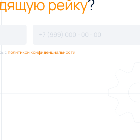
дящую рейку
?
сь с
политикой конфиденциальности