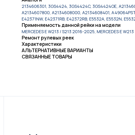
2134606301, 3GS4424, 3GS4424C, 3GS4424OE, A213460
A2134607800, A2134608000, A2134608401, A49064PST
E42371NW, E42371RB, E42372RB, E5532A, E5532N, E553
Применяемость данной рейки на модели
MERCEDES E W213 / S213 2016-2025, MERCEDES E W213 
Ремонт рулевых реек
Характеристики
АЛЬТЕРНАТИВНЫЕ ВАРИАНТЫ
СВЯЗАННЫЕ ТОВАРЫ