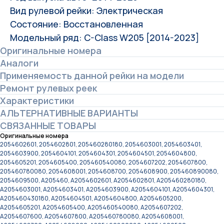
Вид рулевой рейки: Электрическая
Состояние: Восстановленная
Модельный ряд: C-Class W205 [2014-2023]
Оригинальные номера
Аналоги
Применяемость данной рейки на модели
Ремонт рулевых реек
Характеристики
АЛЬТЕРНАТИВНЫЕ ВАРИАНТЫ
СВЯЗАННЫЕ ТОВАРЫ
Оригинальные номера
2054602601, 2054602801, 205460280180, 2054603001, 2054603401,
2054603900, 2054604101, 2054604301, 2054604501, 2054604800,
2054605201, 2054605400, 205460540080, 2054607202, 2054607800,
205460780080, 2054608001, 2054608700, 2054608900, 205460890080,
2054609500, A205460, A2054602601, A2054602801, A205460280180,
A2054603001, A2054603401, A2054603900, A2054604101, A2054604301,
A205460430180, A2054604501, A2054604800, A2054605200,
A2054605201, A2054605400, A205460540080, A2054607202,
A2054607600, A2054607800, A205460780080, A2054608001,