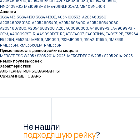
A2054608700, A2054608900, A205460890080, A2054609500,
HNQ4097GQ, ME109RSHS, ME409NLR0OEM, ME409NLR0R
Аналоги
3GS4413, 3GS4413C, 3GS4413OE, 405N10033Z, A2054602801,
A205460280180, A2054603401, A2054605400, A205460540080,
A2054607800, A2054608900, A205460890080, A49099PST, A49099PST-
OEM, A49099PST-R, A49099PST-RF, ATGE4097, E40971NW, E40971RB, E5526A,
E5526N, E5526U, ME109, ME109R, PSGME109R, R1642, R1656, RME338,
RME338N, RME338OEM, RME338R
Применяемость данной рейки на модели
MERCEDES C W205 / S205 2014-2025, MERCEDES C W205 / S205 2014-2025
Ремонт рулевых реек
Характеристики
АЛЬТЕРНАТИВНЫЕ ВАРИАНТЫ
СВЯЗАННЫЕ ТОВАРЫ
Не нашли
подходящую рейку
?