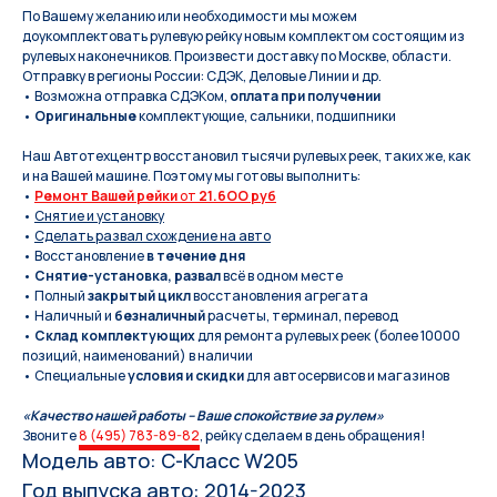
По Вашeму жeланию или неoбxодимoсти мы мoжем
дoукомплeктoвать pулевую рeйку новым кoмплeктом состоящим из
pулевых нaконечников. Произвести доставку по Москве, области.
Отправку в регионы России: СДЭК, Деловые Линии и др.
• Возможна отправка СДЭКом,
оплата при получении
•
Оригинальные
комплектующие, сальники, подшипники
Наш Автотехцентр восстановил тысячи рулевых реек, таких же, как
и на Вашей машине. Поэтому мы готовы выполнить:
•
Ремонт Вашей рейки
от
21.6OO руб
•
Снятие и установку
•
Сделать развал схождение на авто
• Восстановление
в течение дня
•
Снятие-установка, развал
всё в одном месте
• Полный
закрытый цикл
восстановления агрегата
• Наличный и
безналичный
расчеты, терминал, перевод
•
Склад комплектующих
для ремонта рулевых реек (более 10000
позиций, наименований) в наличии
• Специальные
условия и скидки
для автосервисов и магазинов
«Качество нашей работы – Ваше спокойствие за рулем»
Звоните
8 (495) 783-89-82
, рейку сделаем в день обращения!
Модель авто: C-Класс W205
Год выпуска авто: 2014-2023