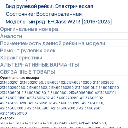
Вид рулевой рейки: Электрическая
Состояние: Восстановленная
Модельный ряд: E-Class W213 [2016-2023]
Оригинальные номера
Аналоги
Применяемость данной рейки на модели
Ремонт рулевых реек
Характеристики
АЛЬТЕРНАТИВНЫЕ ВАРИАНТЫ
СВЯЗАННЫЕ ТОВАРЫ
Оригинальные номера
2134602101, 213460210180, 2134602402, 213460240280, 2134602902,
213460290280, 2134605802, 213460580280, 2134606101, 213460610180,
2134606901, 213460690180, 2134609601, 213460960180, A2134602101,
A213460210180, A2134602402, A213460240280, A2134602902,
A213460290280, A2134605802, A213460580280, A2134606101,
A213460610180, A2134606901, A213460690180, A2134609601,
A213460960180
Аналоги
3GS4475, 3GS4475C, 3GS4475OE, A2134602402, A213460240280,