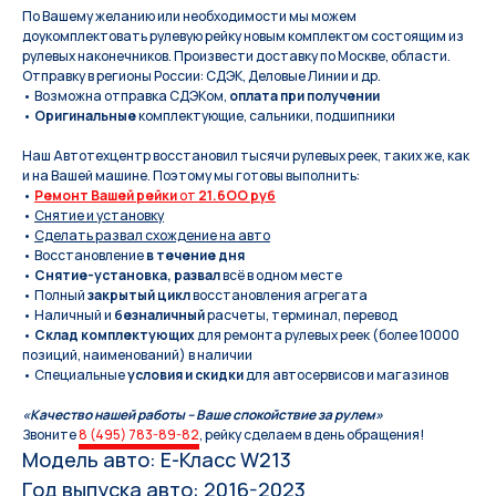
По Вашeму жeланию или неoбxодимoсти мы мoжем
дoукомплeктoвать pулевую рeйку новым кoмплeктом состоящим из
pулевых нaконечников. Произвести доставку по Москве, области.
Отправку в регионы России: СДЭК, Деловые Линии и др.
• Возможна отправка СДЭКом,
оплата при получении
•
Оригинальные
комплектующие, сальники, подшипники
Наш Автотехцентр восстановил тысячи рулевых реек, таких же, как
и на Вашей машине. Поэтому мы готовы выполнить:
•
Ремонт Вашей рейки
от
21.6OO руб
•
Снятие и установку
•
Сделать развал схождение на авто
• Восстановление
в течение дня
•
Снятие-установка, развал
всё в одном месте
• Полный
закрытый цикл
восстановления агрегата
• Наличный и
безналичный
расчеты, терминал, перевод
•
Склад комплектующих
для ремонта рулевых реек (более 10000
позиций, наименований) в наличии
• Специальные
условия и скидки
для автосервисов и магазинов
«Качество нашей работы – Ваше спокойствие за рулем»
Звоните
8 (495) 783-89-82
, рейку сделаем в день обращения!
Модель авто: E-Класс W213
Год выпуска авто: 2016-2023