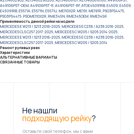
A2134602902, A213460290280, A2134606101, A213460610180, A49106PST,
A49106PST-OEM, A49106PST-R, A49106PST-RF, ATGE45091RB, E4509, E4509,
E45091RB, E5571A, E5571N, E5571U, ME110X2R, ME191, ME191R, PSG3PS4475,
PSG3PS4475, PSGME110X2R, RME345N, RME345OEM, RME345R
Применяемость данной рейки на модели
MERCEDES E W213 / S213 2016-2025, MERCEDES E C238 / A238 2016-2025,
MERCEDES CLS C257 2017-2025, MERCEDES C W205 / S205 2014-2025,
MERCEDES E W213 / S213 2016-2025, MERCEDES E C238 / A238 2016-2025,
MERCEDES CLS C257 2017-2025, MERCEDES C W205 / S205 2014
Ремонт рулевых реек
Характеристики
АЛЬТЕРНАТИВНЫЕ ВАРИАНТЫ
СВЯЗАННЫЕ ТОВАРЫ
Не нашли
подходящую рейку
?
Оставьте свой телефон, мы с вами