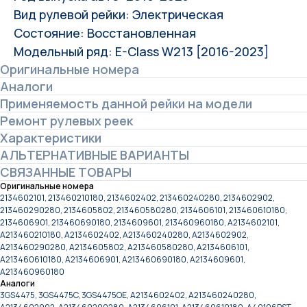
Вид рулевой рейки: Электрическая
Состояние: Восстановленная
Модельный ряд: E-Class W213 [2016-2023]
Оригинальные номера
Аналоги
Применяемость данной рейки на модели
Ремонт рулевых реек
Характеристики
АЛЬТЕРНАТИВНЫЕ ВАРИАНТЫ
СВЯЗАННЫЕ ТОВАРЫ
Оригинальные номера
2134602101, 213460210180, 2134602402, 213460240280, 2134602902,
213460290280, 2134605802, 213460580280, 2134606101, 213460610180,
2134606901, 213460690180, 2134609601, 213460960180, A2134602101,
A213460210180, A2134602402, A213460240280, A2134602902,
A213460290280, A2134605802, A213460580280, A2134606101,
A213460610180, A2134606901, A213460690180, A2134609601,
A213460960180
Аналоги
3GS4475, 3GS4475C, 3GS4475OE, A2134602402, A213460240280,