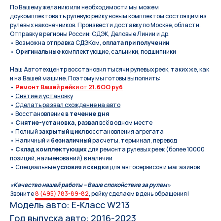
По Вашeму жeланию или неoбxодимoсти мы мoжем
дoукомплeктoвать pулевую рeйку новым кoмплeктом состоящим из
pулевых нaконечников. Произвести доставку по Москве, области.
Отправку в регионы России: СДЭК, Деловые Линии и др.
• Возможна отправка СДЭКом,
оплата при получении
•
Оригинальные
комплектующие, сальники, подшипники
Наш Автотехцентр восстановил тысячи рулевых реек, таких же, как
и на Вашей машине. Поэтому мы готовы выполнить:
•
Ремонт Вашей рейки
от
21.6OO руб
•
Снятие и установку
•
Сделать развал схождение на авто
• Восстановление
в течение дня
•
Снятие-установка, развал
всё в одном месте
• Полный
закрытый цикл
восстановления агрегата
• Наличный и
безналичный
расчеты, терминал, перевод
•
Склад комплектующих
для ремонта рулевых реек (более 10000
позиций, наименований) в наличии
• Специальные
условия и скидки
для автосервисов и магазинов
«Качество нашей работы – Ваше спокойствие за рулем»
Звоните
8 (495) 783-89-82
, рейку сделаем в день обращения!
Модель авто: E-Класс W213
Год выпуска авто: 2016-2023