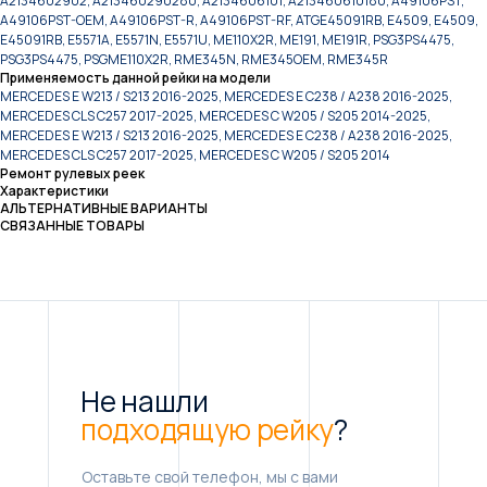
A2134602902, A213460290280, A2134606101, A213460610180, A49106PST,
A49106PST-OEM, A49106PST-R, A49106PST-RF, ATGE45091RB, E4509, E4509,
E45091RB, E5571A, E5571N, E5571U, ME110X2R, ME191, ME191R, PSG3PS4475,
PSG3PS4475, PSGME110X2R, RME345N, RME345OEM, RME345R
Применяемость данной рейки на модели
MERCEDES E W213 / S213 2016-2025, MERCEDES E C238 / A238 2016-2025,
MERCEDES CLS C257 2017-2025, MERCEDES C W205 / S205 2014-2025,
MERCEDES E W213 / S213 2016-2025, MERCEDES E C238 / A238 2016-2025,
MERCEDES CLS C257 2017-2025, MERCEDES C W205 / S205 2014
Ремонт рулевых реек
Характеристики
АЛЬТЕРНАТИВНЫЕ ВАРИАНТЫ
СВЯЗАННЫЕ ТОВАРЫ
Не нашли
подходящую рейку
?
Оставьте свой телефон, мы с вами