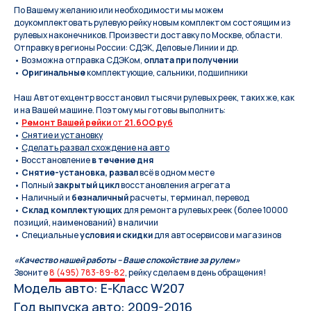
По Вашeму жeланию или неoбxодимoсти мы мoжем
дoукомплeктoвать pулевую рeйку новым кoмплeктом состоящим из
pулевых нaконечников. Произвести доставку по Москве, области.
Отправку в регионы России: СДЭК, Деловые Линии и др.
• Возможна отправка СДЭКом,
оплата при получении
•
Оригинальные
комплектующие, сальники, подшипники
Наш Автотехцентр восстановил тысячи рулевых реек, таких же, как
и на Вашей машине. Поэтому мы готовы выполнить:
•
Ремонт Вашей рейки
от
21.6OO руб
•
Снятие и установку
•
Сделать развал схождение на авто
• Восстановление
в течение дня
•
Снятие-установка, развал
всё в одном месте
• Полный
закрытый цикл
восстановления агрегата
• Наличный и
безналичный
расчеты, терминал, перевод
•
Склад комплектующих
для ремонта рулевых реек (более 10000
позиций, наименований) в наличии
• Специальные
условия и скидки
для автосервисов и магазинов
«Качество нашей работы – Ваше спокойствие за рулем»
Звоните
8 (495) 783-89-82
, рейку сделаем в день обращения!
Модель авто: E-Класс W207
Год выпуска авто: 2009-2016