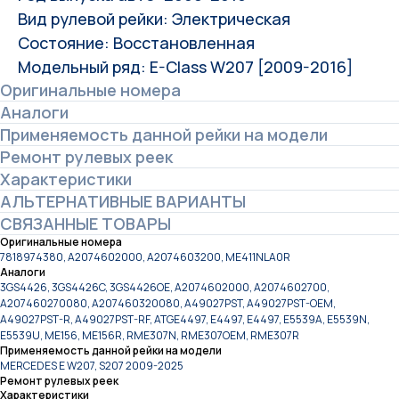
Вид рулевой рейки: Электрическая
Состояние: Восстановленная
Модельный ряд: E-Class W207 [2009-2016]
Оригинальные номера
Аналоги
Применяемость данной рейки на модели
Ремонт рулевых реек
Характеристики
АЛЬТЕРНАТИВНЫЕ ВАРИАНТЫ
СВЯЗАННЫЕ ТОВАРЫ
Оригинальные номера
7818974380, A2074602000, A2074603200, ME411NLA0R
Аналоги
3GS4426, 3GS4426C, 3GS4426OE, A2074602000, A2074602700,
A207460270080, A207460320080, A49027PST, A49027PST-OEM,
A49027PST-R, A49027PST-RF, ATGE4497, E4497, E4497, E5539A, E5539N,
E5539U, ME156, ME156R, RME307N, RME307OEM, RME307R
Применяемость данной рейки на модели
MERCEDES E W207, S207 2009-2025
Ремонт рулевых реек
Характеристики