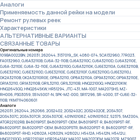
Аналоги
Применяемость данной рейки на модели
Ремонт рулевых реек
Характеристики
АЛЬТЕРНАТИВНЫЕ ВАРИАНТЫ
СВЯЗАННЫЕ ТОВАРЫ
Оригинальные номера
109BA0022BN, 262031, 262044, 3137019_SX, 4080-074, 5CA132960, 77R023,
FA0132960, GJ6A32110B, GJ6A-32-110B, GJ6A32110C, GJ6A32110D, GJ6A32110E,
GJ6A-32110E, GJ6A-32-110E, GJ6A32110G, GJ6A32110K, GJ6E32110A, GJ6E32110B,
GJ6E32110C, GJ6E32110D, GJ6E32110E, GJ6E32110F, GJ6E32110G, GJ6E32110J,
GK2A32110B, GK2A32110R0E, GP8A32110, GP8A32110A, GP9A32110C, GP9A32110E,
GR1A32110, GR1A32110B, GR1L32110, GR1L32110B, HNQ2210GQ, HNQ2210KW,
HNQ2645GQ, HNQ2645KW, HR51294, JTC-431, MA-1007, MA207SHS, MZ-
RH006, PSG3059, S5145007-N, SPK-MZ-000, SR17296, SR-4000, ST-GJ6E-32-
110B, YKM7114060601
Аналоги
262031, 262044, 262066, 2GS2402, 2GS2402C, 2GS2402OE, 2GS4307,
2GS4307C, 2GS4307CR, 2GS4307OE, 401N10108Z, 401N10150Z, 52375, 5MZ004,
ATGR22102RB, B48019PST, B48019PST-OEM, B48019PST-R, B48019PST-RF,
B48020PST, B48020PST-OEM, B48020PSTR, B48020PST-R, B48020PST-RF,
B48020PST-RHD, H2802A, H2802N, H2802U, H5412A, H5412N, H5412U,
HNQ2210GQ, HSR22101AY, HSR26451AY, MA207, MA207OEM, MA207R, MZ9007,