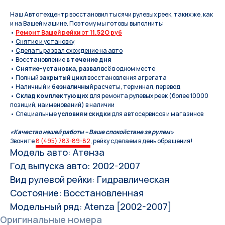
Наш Автотехцентр восстановил тысячи рулевых реек, таких же, как
и на Вашей машине. Поэтому мы готовы выполнить:
•
Ремонт Вашей рейки
от
11.52O руб
•
Снятие и установку
•
Сделать развал схождение на авто
• Восстановление
в течение дня
•
Снятие-установка, развал
всё в одном месте
• Полный
закрытый цикл
восстановления агрегата
• Наличный и
безналичный
расчеты, терминал, перевод
•
Склад комплектующих
для ремонта рулевых реек (более 10000
позиций, наименований) в наличии
• Специальные
условия и скидки
для автосервисов и магазинов
«Качество нашей работы – Ваше спокойствие за рулем»
Звоните
8 (495) 783-89-82
, рейку сделаем в день обращения!
Модель авто: Атенза
Год выпуска авто: 2002-2007
Вид рулевой рейки: Гидравлическая
Состояние: Восстановленная
Модельный ряд: Atenza [2002-2007]
Оригинальные номера