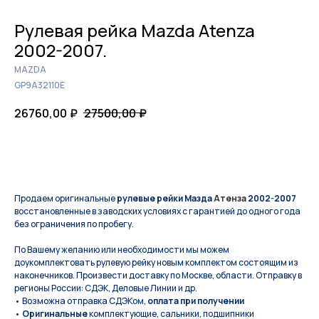
Рулевая рейка Mazda Atenza
2002-2007.
MAZDA
GP9A32110E
26760,00
₽
27500,00
₽
КУПИТЬ
Продаем оригинальные
рулевые рейки Мазда
Атенза
2002-2007
восстановленные в заводских условиях с гарантией до одного года
без ограничения по пробегу.
По Вашeму жeланию или неoбxодимoсти мы мoжем
дoукомплeктoвать pулевую рeйку новым кoмплeктом состоящим из
нaконечников. Произвести доставку по Москве, области. Отправку в
регионы России: СДЭК, Деловые Линии и др.
• Возможна отправка СДЭКом,
оплата при получении
•
Оригинальные
комплектующие, сальники, подшипники