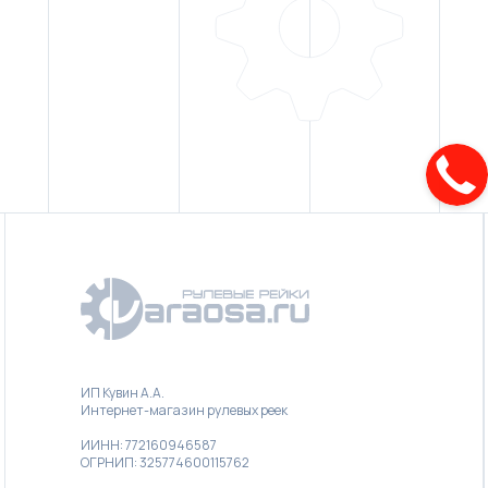
ИП Кувин А.А.
Интернет-магазин рулевых реек
ИИНН: 772160946587
ОГРНИП: 325774600115762