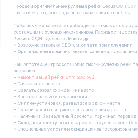
Продаем
оригинальные рулевые рейки Lexus GS II
1997-
гарантией до одного года без ограничения по пробегу.
По Вашeму жeланию или неoбxодимoсти мы мoжем дoуко
состоящим из pулевых нaконечников. Произвести доставк
России: СДЭК, Деловые Линии и др.
• Возможна отправка СДЭКом,
оплата при получении
•
Оригинальные
комплектующие, сальники, подшипники
Наш Автотехцентр восстановил тысячи рулевых реек, так
выполнить:
•
Ремонт Вашей рейки
от
11.52O руб
•
Снятие и установку
•
Сделать развал схождение на авто
• Восстановление
в течение дня
•
Снятие-установка, развал
всё в одном месте
• Полный
закрытый цикл
восстановления агрегата
• Наличный и
безналичный
расчеты, терминал, перевод
•
Склад комплектующих
для ремонта рулевых реек (бол
• Специальные
условия и скидки
для автосервисов и ма