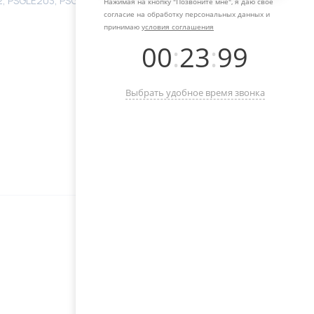
 PSGLE203, PSGLE203R, R1438, R1438B, R2624, R2624,
Нажимая на кнопку "
Позвоните мне
", я даю свое
согласие на обработку персональных данных и
принимаю
условия соглашения
00
:
23
:
99
Выбрать удобное время звонка
Оставьте свой телефон, мы с
вами свяжемся и поможем с