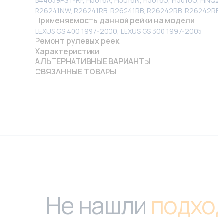
B44059PST-RF, H5016A, H5016N, H5016U, H5016U, HNQ2
R26241NW, R26241RB, R26241RB, R26242RB, R26242RB
Применяемость данной рейки на модели
LEXUS GS 400 1997-2000, LEXUS GS 300 1997-2005
Ремонт рулевых реек
Характеристики
АЛЬТЕРНАТИВНЫЕ ВАРИАНТЫ
СВЯЗАННЫЕ ТОВАРЫ
Не нашли
подхо