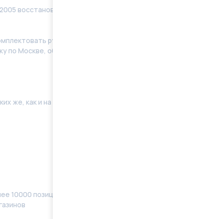
2005 восстановленные в заводских условиях с
мплeктoвать pулевую рeйку новым кoмплeктом
у по Москве, области. Отправку в регионы
их же, как и на Вашей машине. Поэтому мы готовы
ее 10000 позиций, наименований) в наличии
газинов