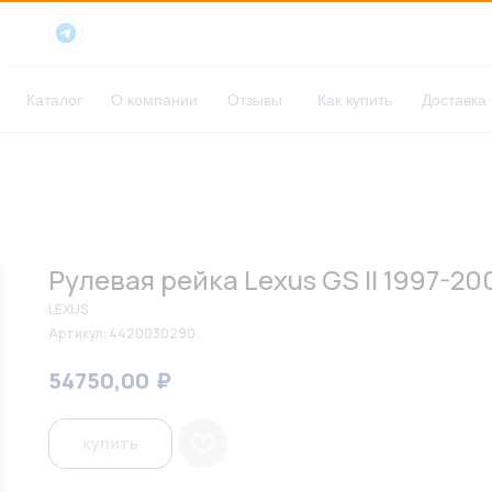
Каталог
О компании
Отзывы
Как купить
Доставка
Рулевая рейка Lexus GS II 1997-20
LEXUS
Артикул:
4420030290
₽
₽
54750,00
56200,00
купить