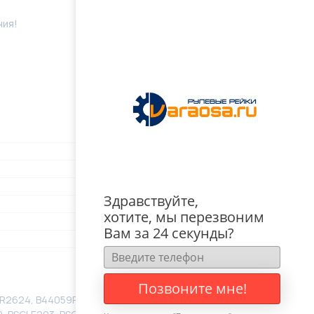
ния!
Здравствуйте,
хотите, мы перезвоним
Вам за 24 секунды?
Позвоните мне!
GR2624, B44059PST, B44059PST-OEM, B44059PST-R,